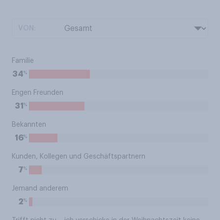
VON:
Familie
%
34
Engen Freunden
%
31
Bekannten
%
16
Kunden, Kollegen und Geschäftspartnern
%
7
Jemand anderem
%
2