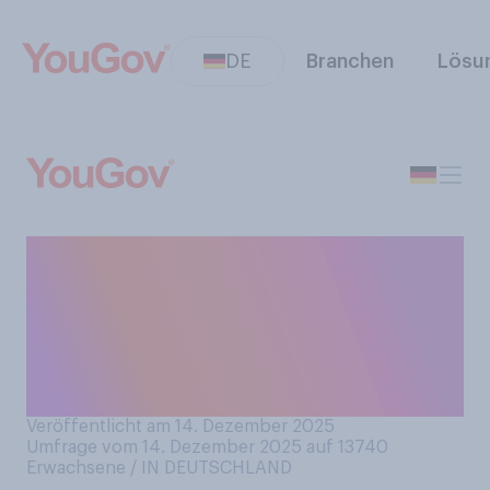
DE
Branchen
Lösu
Wem schicken Sie, wenn
überhaupt, in der
Weihnachtszeit Karten und
Grüße? Bitte wählen Sie alles
Zutreffende aus.
Veröffentlicht am 14. Dezember 2025
Umfrage vom 14. Dezember 2025 auf 13740
Erwachsene / IN DEUTSCHLAND