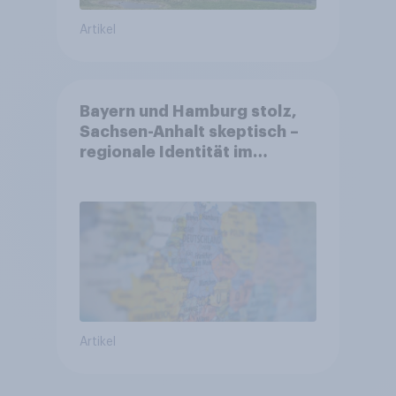
Artikel
Bayern und Hamburg stolz,
Sachsen-Anhalt skeptisch –
regionale Identität im
Vergleich +++ Verbundenheit
mit Europa im Osten am
geringsten
Artikel