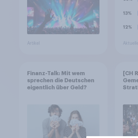
Festi
mehr
13%
mehr
Vera
12%
Artikel
Aktuell
Finanz-Talk: Mit wem
[CH 
sprechen die Deutschen
Geme
eigentlich über Geld?
Strat
Strat
Geme