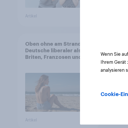
Artikel
Artikel
Oben ohne am Strand:
Deutsche liberaler als
Wenn Sie auf
Briten, Franzosen und
Ihrem Gerät
Italiener
analysieren 
Cookie-Ein
Artikel