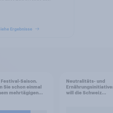
iehe Ergebnisse
t Festival-Saison.
Neutralitäts- und
 Sie schon einmal
Ernährungsinitiative
inem mehrtägigen
will die Schweiz
, Pop- oder Metal-
abstimmen?
val mit Livebands
enommen (z. B. mit