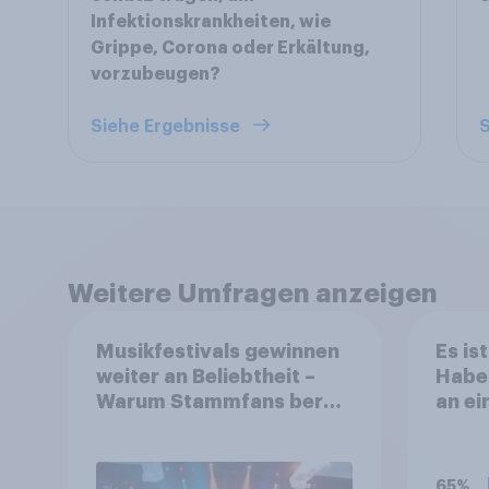
Infektionskrankheiten, wie
Grippe, Corona oder Erkältung,
vorzubeugen?
Siehe Ergebnisse
S
Weitere Umfragen anzeigen
Musikfestivals gewinnen
Es is
weiter an Beliebtheit –
Haben
Warum Stammfans bereit
an e
sind, tief in die Tasche zu
Rock-
greifen
Festi
teilg
65%