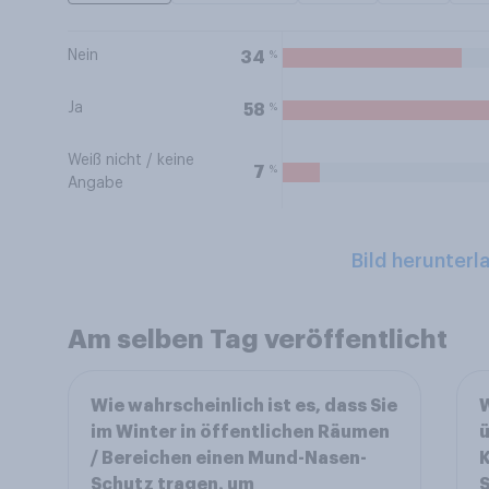
Nein
%
34
Ja
%
58
Weiß nicht / keine
%
7
Angabe
Bild herunterl
Am selben Tag veröffentlicht
Wie wahrscheinlich ist es, dass Sie
W
im Winter in öffentlichen Räumen
ü
/ Bereichen einen Mund-Nasen-
K
Schutz tragen, um
S