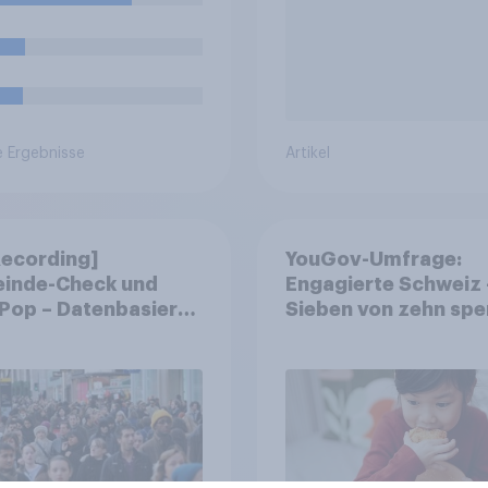
valgelände,
eren Bühnen und
eren
nstaltungstagen)?
e Ergebnisse
Artikel
Recording]
YouGov-Umfrage:
inde-Check und
Engagierte Schweiz 
Pop – Datenbasierte
Sieben von zehn spe
egien für
fast die Hälfte arbei
inden
freiwillig