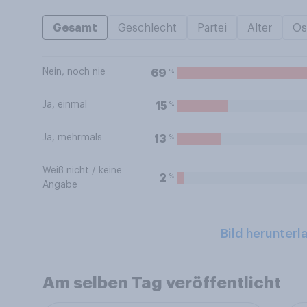
Gesamt
Geschlecht
Partei
Alter
Os
Nein, noch nie
%
69
Ja, einmal
%
15
Ja, mehrmals
%
13
Weiß nicht / keine
%
2
Angabe
Bild herunterl
Am selben Tag veröffentlicht