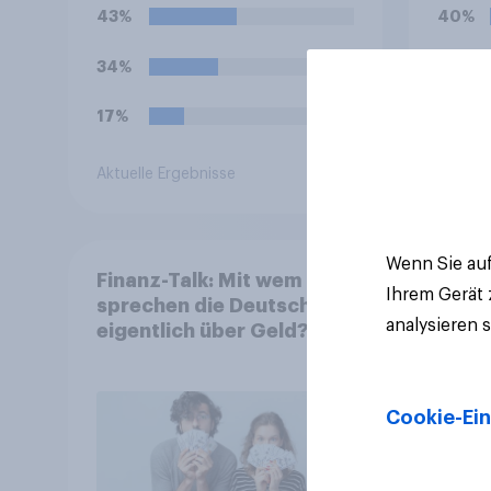
aus.
43%
40%
34%
16%
17%
11%
Aktuelle Ergebnisse
Aktuell
Wenn Sie auf
Finanz-Talk: Mit wem
Ihrem Gerät
sprechen die Deutschen
analysieren 
eigentlich über Geld?
Cookie-Ein