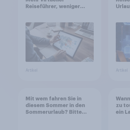
Reiseführer, weniger
Urlau
Buchungsagent
perso
erwar
Tools
Reise
genu
Artikel
Artikel
Mit wem fahren Sie in
Wann 
diesem Sommer in den
zu to
Sommerurlaub? Bitte
ein L
wählen Sie alle
der E
zutreffenden Personen
offiz