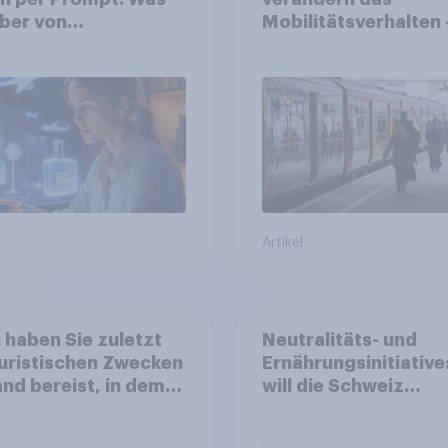
ber von
Mobilitätsverhalten 
nalisierter KI
Deutsche steigen be
ten, und welche KI-
längeren Strecken 
 bei der
Auto auf öffentliche
planung bereits
Verkehrsmittel um
tzt werden
Artikel
haben Sie zuletzt
Neutralitäts- und
uristischen Zwecken
Ernährungsinitiative
and bereist, in dem
will die Schweiz
uro nicht die
abstimmen?
ielle Währung ist?