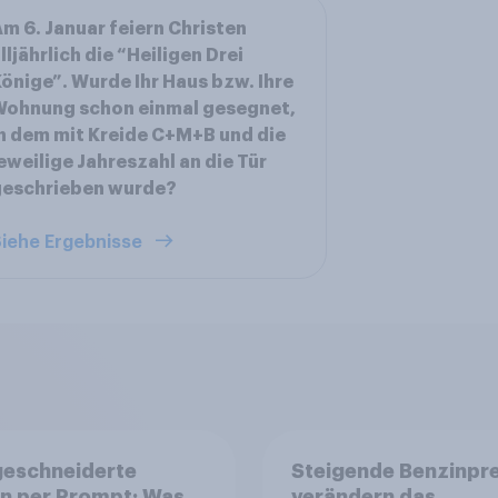
m 6. Januar feiern Christen
lljährlich die “Heiligen Drei
önige”. Wurde Ihr Haus bzw. Ihre
Wohnung schon einmal gesegnet,
n dem mit Kreide C+M+B und die
eweilige Jahreszahl an die Tür
geschrieben wurde?
iehe Ergebnisse
eschneiderte
Steigende Benzinpre
n per Prompt: Was
verändern das