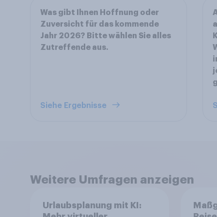
Was gibt Ihnen Hoffnung oder
A
Zuversicht für das kommende
a
Jahr 2026? Bitte wählen Sie alles
K
Zutreffende aus.
i
j
Siehe Ergebnisse
S
Weitere Umfragen anzeigen
Urlaubsplanung mit KI:
Maßg
Mehr virtueller
Reise