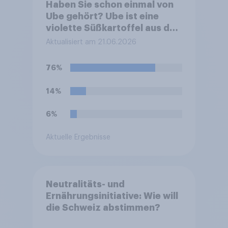
Haben Sie schon einmal von
Ube gehört? Ube ist eine
violette Süßkartoffel aus den
Philippinen, die häufig zum
Aktualisiert am 21.06.2026
Färben und Aromatisieren
von Süßspeisen verwendet
76%
wird.
14%
6%
Aktuelle Ergebnisse
Neutralitäts- und
Ernährungsinitiative: Wie will
die Schweiz abstimmen?