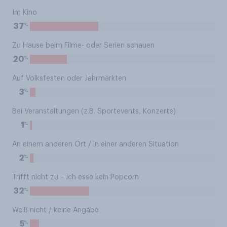
Im Kino
%
37
Zu Hause beim Filme- oder Serien schauen
%
20
Auf Volksfesten oder Jahrmärkten
%
3
Bei Veranstaltungen (z.B. Sportevents, Konzerte)
%
1
An einem anderen Ort / in einer anderen Situation
%
2
Trifft nicht zu – ich esse kein Popcorn
%
32
Weiß nicht / keine Angabe
%
5