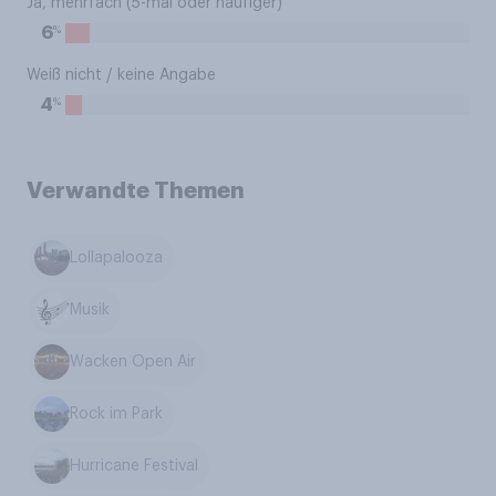
Ja, mehrfach (5-mal oder häufiger)
%
6
Weiß nicht / keine Angabe
%
4
Verwandte Themen
Lollapalooza
Musik
Wacken Open Air
Rock im Park
Hurricane Festival