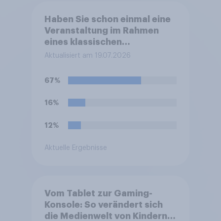
Haben Sie schon einmal eine
Veranstaltung im Rahmen
eines klassischen
Musikfestivals besucht,
Aktualisiert am 19.07.2026
beispielsweise bei den
Salzburger Festspielen, den
67%
Bayreuther Festspielen, den
BBC Proms oder dem Lucerne
16%
Festival?
12%
Aktuelle Ergebnisse
Vom Tablet zur Gaming-
Konsole: So verändert sich
die Medienwelt von Kindern