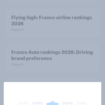
Flying high: France airline rankings
2026
Rapport
France Auto rankings 2026: ​Driving
brand preference
Rapport
How Spikes makes advertising
effectiveness measurable with
YouGov
Étude de Cas