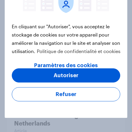
En cliquant sur "Autoriser", vous acceptez le
Le Live Shopping en France : encore
stockage de cookies sur votre appareil pour
discret mais ultra-performant
améliorer la navigation sur le site et analyser son
Rapport
utilisation.
Politique de confidentialité et cookies
Paramètres des cookies
Furniture Trends in Belgium and the
Autoriser
Netherlands
Article
Refuser
Fashion Trends in Belgium and the
Netherlands
Article