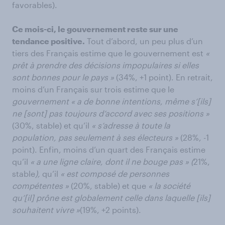
favorables).
Ce mois-ci, le gouvernement reste sur une
tendance positive.
Tout d’abord, un peu plus d’un
tiers des Français estime que le gouvernement est
«
prêt à prendre des décisions impopulaires si elles
sont bonnes pour le pays »
(34%, +1 point). En retrait,
moins d’un Français sur trois estime que le
gouvernement « a de bonne intentions, même s’[ils]
ne [sont] pas toujours d’accord avec ses positions »
(30%, stable) et qu’il
« s’adresse à toute la
population, pas seulement à ses électeurs »
(28%, -1
point). Enfin, moins d’un quart des Français estime
qu’il
« a une ligne claire, dont il ne bouge pas » (
21%,
stable
),
qu’il
« est composé de personnes
compétentes »
(20%, stable) et que
« la société
qu’[il] prône est globalement celle dans laquelle [ils]
souhaitent vivre »
(19%, +2 points).