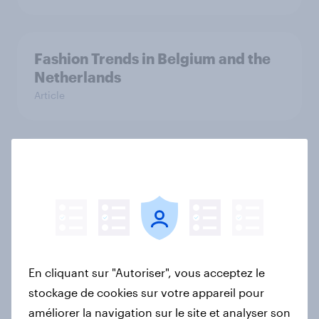
Fashion Trends in Belgium and the
Netherlands
Article
Classe premium dans les trains : les
Français privilégient l’équilibre
entre calme et inclusion
Article
En cliquant sur "Autoriser", vous acceptez le
How Kärcher measures global
stockage de cookies sur votre appareil pour
product ownership with YouGov
améliorer la navigation sur le site et analyser son