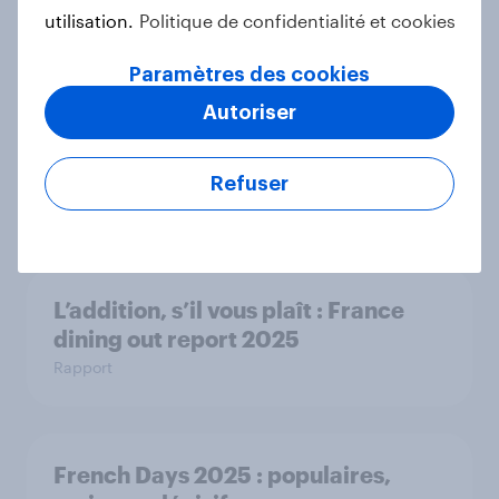
Étude de Cas
utilisation.
Politique de confidentialité et cookies
Paramètres des cookies
Comment les Français se préparent
Autoriser
pour le Black Friday & le Cyber
Monday 2025
Refuser
Rapport
L’addition, s’il vous plaît : France
dining out report 2025​
Rapport
French Days 2025 : populaires,