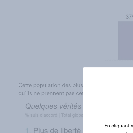
Cette population des plus riches affirme que l
qu’ils ne prennent pas cette liberté pour acqu
En cliquant 