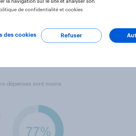
r la navigation sur le site et analyser son
olitique de confidentialité et cookies
atifiant.
s des cookies
Refuser
Aut
 les produits et/ou services de
uer cet argent ailleurs.
le font parce qu'ils sont
eurs dépenses sont moins