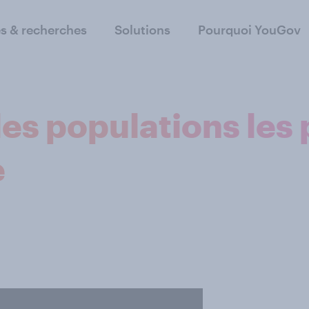
s & recherches
Solutions
Pourquoi YouGov
es populations les 
e