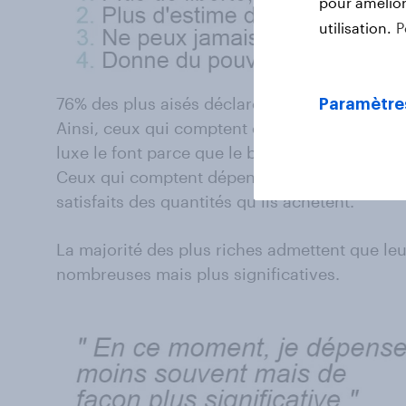
pour améliore
utilisation.
P
76% des plus aisés déclarent que le luxe est gr
Paramètre
Ainsi, ceux qui comptent dépenser moins dans
luxe le font parce que le besoin est réel d’allo
Ceux qui comptent dépenser le même montant 
satisfaits des quantités qu’ils achètent.
La majorité des plus riches admettent que l
nombreuses mais plus significatives.