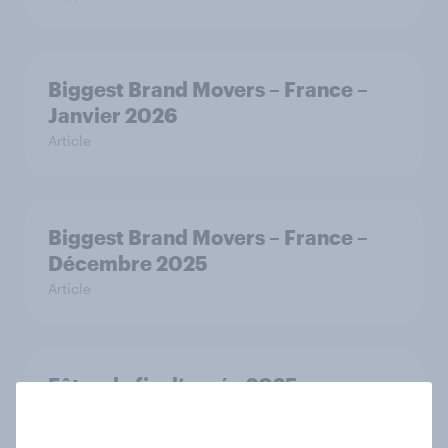
Biggest Brand Movers – France –
Janvier 2026
Article
Biggest Brand Movers – France –
Décembre 2025
Article
Fêtes de fin d’année 2025 :
Comment les Français optimisent
leur budget sans se priver ?