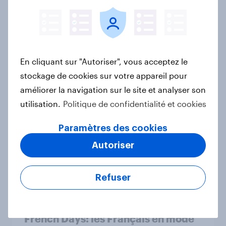
Article
France, Belgium & Netherlands
En cliquant sur "Autoriser", vous acceptez le
consumer bank rankings: YouGov's
stockage de cookies sur votre appareil pour
best banks 2025
améliorer la navigation sur le site et analyser son
Rapport
utilisation.
Politique de confidentialité et cookies
Paramètres des cookies
L’addition, s’il vous plaît : France
Autoriser
dining out report 2025​
Rapport
Refuser
French Days: les Français en mode