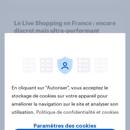
Le Live Shopping en France : encore
discret mais ultra-performant
Rapport
Biggest Brand Movers – France –
Mars 2026
Article
En cliquant sur "Autoriser", vous acceptez le
stockage de cookies sur votre appareil pour
améliorer la navigation sur le site et analyser son
YouGov France – Advertisers of the
utilisation.
Politique de confidentialité et cookies
Month 2026
Article
Paramètres des cookies