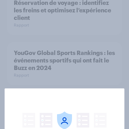
Réservation de voyage : identifiez
les freins et optimisez l’expérience
client
Rapport
YouGov Global Sports Rankings : les
événements sportifs qui ont fait le
Buzz en 2024
Rapport
YouGov’s Best Global Brands 2025
Rapport