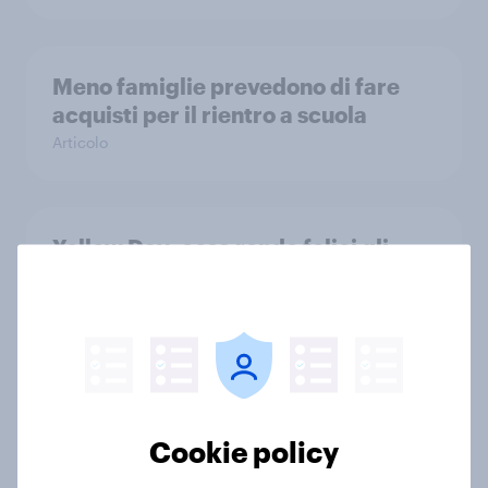
Meno famiglie prevedono di fare
acquisti per il rientro a scuola
Articolo
Yellow Day: cosa rende felici gli
italiani secondo YouGov
Articolo
How The Hygiene Bank raised
awareness of hygiene poverty with
Cookie policy
YouGov