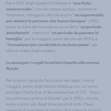
Per il 43% degli spagnoli il Natale è “
una festa
commerciale
”, ma allo stesso tempo, insieme ai
finlandesi, ritengono che sia anche “
un’opportunità
per aiutare le persone che hanno bisogno
” (19%);
quasi la metà dei francesi lo considera “
un periodo
amichevole
”, mentre è “
un periodo da passare in
famiglia
” per la maggior parte dei danesi (83%) e
“
l’occasione per condividere un buon pasto
” per
oltre la metà degli svedesi.
La spesa per i regali invariata rispetto allo scorso
Natale
Per quanto riguarda l'acquisto dei regali, che la
maggior parte degli italiani effettua con un certo
anticipo ("dalla fine di Novembre"per il 37%, "due o
tre settimane prima di Natale" per il 49%), circa la
metà o poco più degli intervistati di tutti i Paesi
prevede di spendere la stessa cifra spesa lo scorso