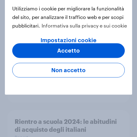
Caso di Studio
Utilizziamo i cookie per migliorare la funzionalità
del sito, per analizzare il traffico web e per scopi
pubblicitari.
Informativa sulla privacy e sui cookie
How GambleAware used YouGov
insights to tackle gambling harms
Impostazioni cookie
Caso di Studio
Accetto
Non accetto
Perché non stiamo calme e altre
storie sul carico mentale
Articolo
Rientro a scuola 2024: le abitudini
di acquisto degli italiani