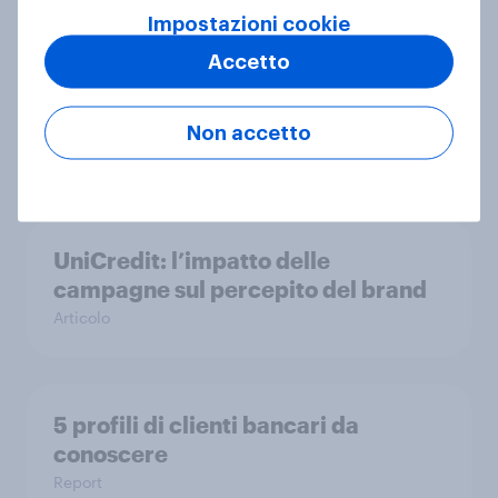
Impostazioni cookie
Accetto
How Edelman used YouGov data to
back their Cannes Lion award
winning campaign
Non accetto
Caso di Studio
UniCredit: l’impatto delle
campagne sul percepito del brand
Articolo
5 profili di clienti bancari da
conoscere
Report