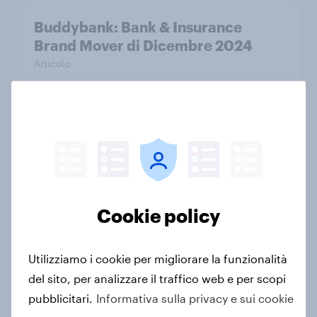
Buddybank: Bank & Insurance
Brand Mover di Dicembre 2024
Articolo
How Havas Village built a
connected insights and audience
platform with YouGov
Caso di Studio
Cookie policy
BBVA: Bank & Insurance Brand
Utilizziamo i cookie per migliorare la funzionalità
Mover di Agosto 2024
del sito, per analizzare il traffico web e per scopi
Articolo
pubblicitari.
Informativa sulla privacy e sui cookie