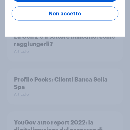
settore Finance
Articolo
Non accetto
La Gen Z e il settore bancario: come
raggiungerli?
Articolo
Profile Peeks: Clienti Banca Sella
Spa
Articolo
YouGov auto report 2022: la
digitalizzazione del processo di