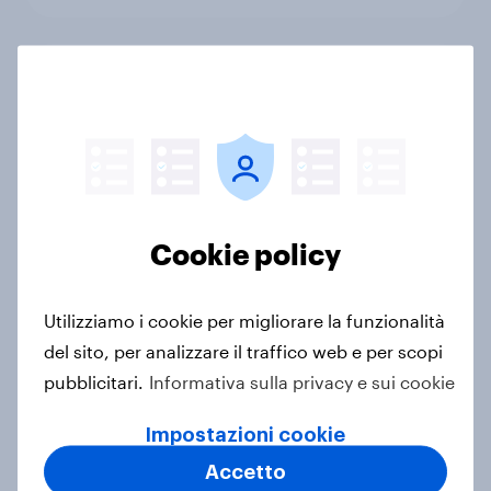
How Havas Village built a
connected insights and audience
platform with YouGov
Caso di Studio
Cookie policy
Global: i consumatori si fidano delle
banche nella gestione dei loro dati
Utilizziamo i cookie per migliorare la funzionalità
personali?
del sito, per analizzare il traffico web e per scopi
Articolo
pubblicitari.
Informativa sulla privacy e sui cookie
Impostazioni cookie
10 target audience rilevanti nel
Accetto