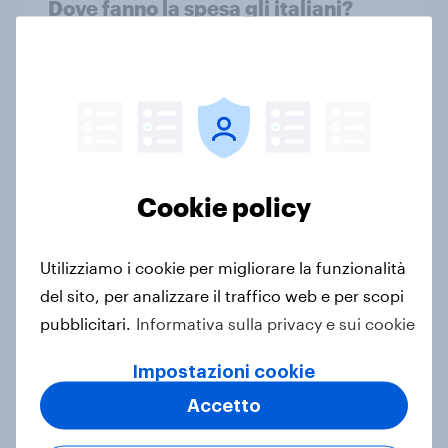
Dove fanno la spesa gli italiani?​
Articolo
Segmentazione sostenibilità
Articolo
Cookie policy
Approfondimenti e tendenze del
Utilizziamo i cookie per migliorare la funzionalità
settore retail/beni di largo consumo
del sito, per analizzare il traffico web e per scopi
2023
pubblicitari.
Informativa sulla privacy e sui cookie
Articolo
Impostazioni cookie
Accetto
Per il 14% degli italiani, il consumo