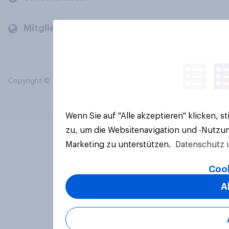
Mitglieder und Kunden
Copyright © 2026 YouGov PLC. Alle Rechte vorbehalten.
Wenn Sie auf "Alle akzeptieren" klicken, 
zu, um die Websitenavigation und -Nutzun
Marketing zu unterstützen.
Datenschutz 
Cook
A