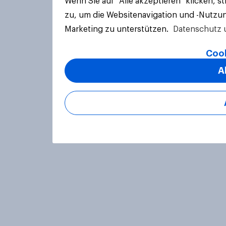
Wenn Sie auf "Alle akzeptieren" klicken, 
zu, um die Websitenavigation und -Nutzun
Marketing zu unterstützen.
Datenschutz 
Cook
A