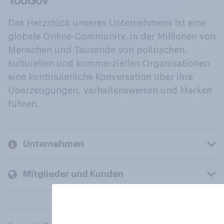
Das Herzstück unseres Unternehmens ist eine
globale Online-Community, in der Millionen von
Menschen und Tausende von politischen,
kulturellen und kommerziellen Organisationen
eine kontinuierliche Konversation über ihre
Überzeugungen, Verhaltensweisen und Marken
führen.
Unternehmen
Mitglieder und Kunden