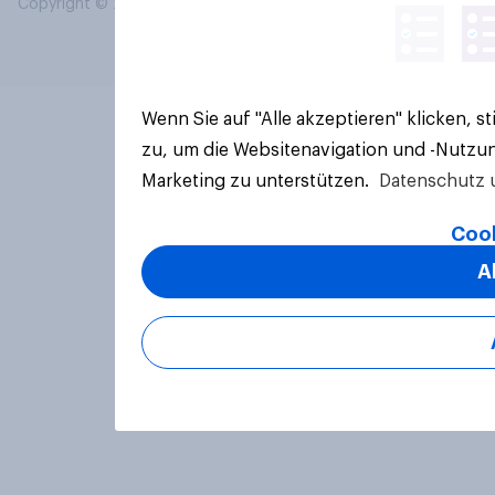
Copyright © 2026 YouGov PLC. Alle Rechte vorbehalten.
Wenn Sie auf "Alle akzeptieren" klicken, 
zu, um die Websitenavigation und -Nutzun
Marketing zu unterstützen.
Datenschutz 
Cook
A