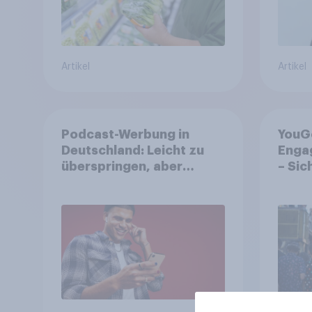
Artikel
Artikel
Podcast-Werbung in
YouGo
Deutschland: Leicht zu
Enga
überspringen, aber
– Sic
weniger störend
reich