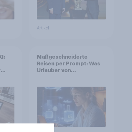
Artikel
I:
Maßgeschneiderte
Reisen per Prompt: Was
r
Urlauber von
personalisierter KI
erwarten, und welche KI-
Tools bei der
Reiseplanung bereits
genutzt werden