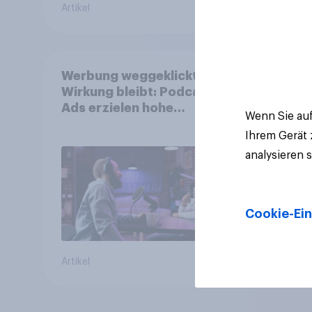
Artikel
Artikel
Werbung weggeklickt?
Wirkung bleibt: Podcast
Ads erzielen hohe
Wenn Sie auf
Konversion trotz Skip-
Ihrem Gerät
Möglichkeit
analysieren 
Cookie-Ein
Artikel