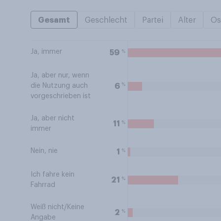
Gesamt
Geschlecht
Partei
Alter
Os
Ja, immer
%
59
Ja, aber nur, wenn
%
6
die Nutzung auch
vorgeschrieben ist
Ja, aber nicht
%
11
immer
Nein, nie
%
1
Ich fahre kein
%
21
Fahrrad
Weiß nicht/Keine
%
2
Angabe