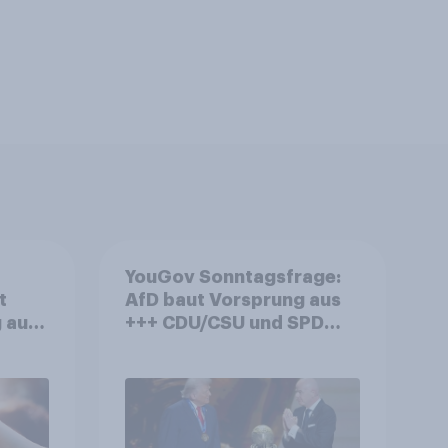
YouGov Sonntagsfrage:
t
AfD baut Vorsprung aus
 auf
+++ CDU/CSU und SPD
 –
historisch niedrig +++
Nivea
Bürgerinnen und Bürger
 an
wünschen sich Fußball-
WM ohne Politik