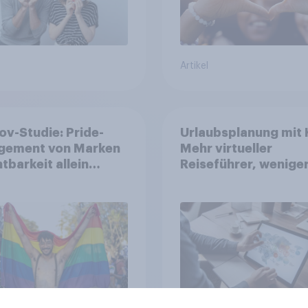
Artikel
v-Studie: Pride-
Urlaubsplanung mit K
gement von Marken
Mehr virtueller
htbarkeit allein
Reiseführer, wenige
t nicht aus
Buchungsagent