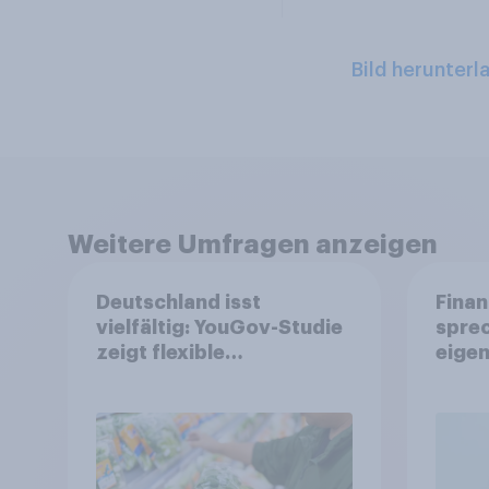
Bild herunterl
Weitere Umfragen anzeigen
Deutschland isst
Finan
vielfältig: YouGov-Studie
spre
zeigt flexible
eigen
Ernährungstrends statt
starrer Diäten