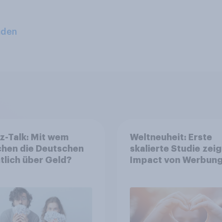
aden
z-Talk: Mit wem
Weltneuheit: Erste
chen die Deutschen
skalierte Studie zeig
tlich über Geld?
Impact von Werbung
Net Promoter Score
Apple, Amazon und 
führen NPS-Ranking