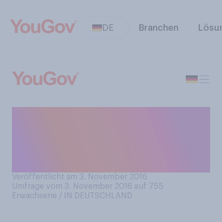
DE
Branchen
Lösu
Denken Sie, dass
E‑Zigaretten und Vaporizer
gesünder oder ungesünder
sind als normale Zigaretten?
Veröffentlicht am 3. November 2016
Umfrage vom 3. November 2016 auf 755
Erwachsene / IN DEUTSCHLAND