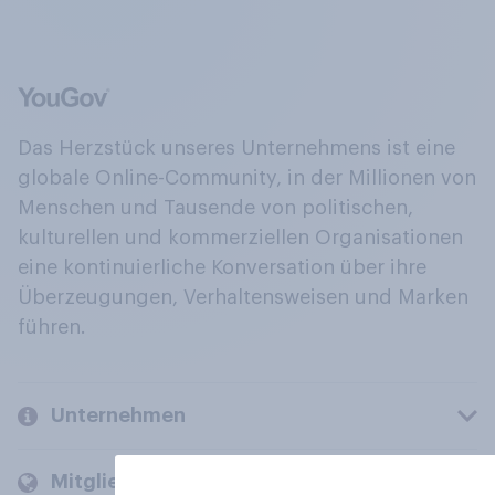
Das Herzstück unseres Unternehmens ist eine
globale Online-Community, in der Millionen von
Menschen und Tausende von politischen,
kulturellen und kommerziellen Organisationen
eine kontinuierliche Konversation über ihre
Überzeugungen, Verhaltensweisen und Marken
führen.
Unternehmen
Mitglieder und Kunden