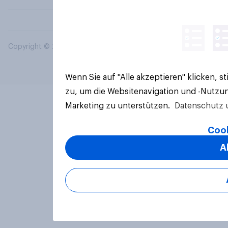
Copyright © 2026 YouGov PLC. Alle Rechte vorbehalten.
Wenn Sie auf "Alle akzeptieren" klicken, 
zu, um die Websitenavigation und -Nutzun
Marketing zu unterstützen.
Datenschutz 
Cook
A