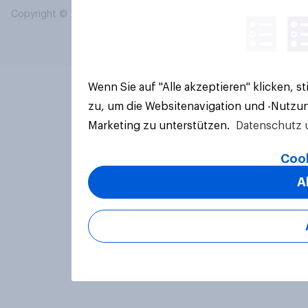
Copyright © 2026 YouGov PLC. Alle Rechte vorbehalten.
Wenn Sie auf "Alle akzeptieren" klicken, 
zu, um die Websitenavigation und -Nutzun
Marketing zu unterstützen.
Datenschutz 
Cook
A