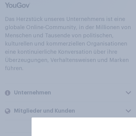
Das Herzstück unseres Unternehmens ist eine
globale Online-Community, in der Millionen von
Menschen und Tausende von politischen,
kulturellen und kommerziellen Organisationen
eine kontinuierliche Konversation über ihre
Überzeugungen, Verhaltensweisen und Marken
führen.
Unternehmen
Mitglieder und Kunden