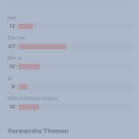
Nein
%
13
Eher nein
%
42
Eher ja
%
19
Ja
%
8
Weiß nicht/Keine Angabe
%
18
Verwandte Themen