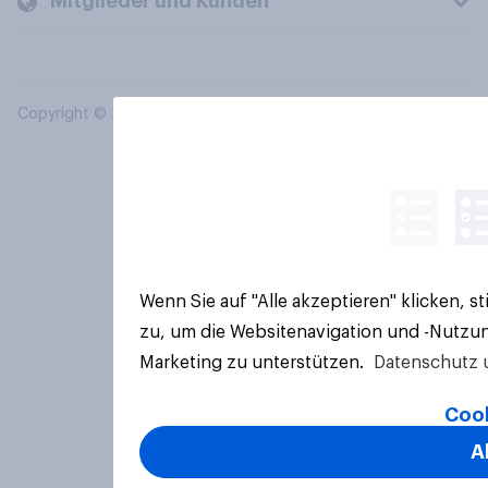
Mitglieder und Kunden
Copyright © 2026 YouGov PLC. Alle Rechte vorbehalten.
Wenn Sie auf "Alle akzeptieren" klicken, 
zu, um die Websitenavigation und -Nutzun
Marketing zu unterstützen.
Datenschutz 
Cook
A