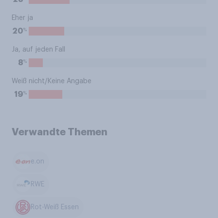
Eher ja
%
20
Ja, auf jeden Fall
%
8
Weiß nicht/Keine Angabe
%
19
Verwandte Themen
e.on
RWE
Rot-Weiß Essen