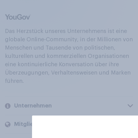
Das Herzstück unseres Unternehmens ist eine
globale Online-Community, in der Millionen von
Menschen und Tausende von politischen,
kulturellen und kommerziellen Organisationen
eine kontinuierliche Konversation über ihre
Überzeugungen, Verhaltensweisen und Marken
führen.
Unternehmen
Mitglieder und Kunden