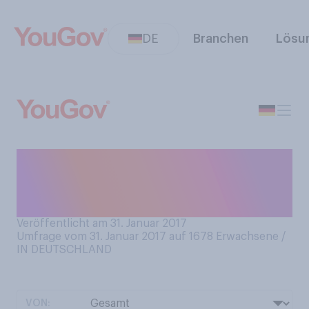
DE
Branchen
Lösu
Sind Sie mit dem Auto bei
Glatteis schon einmal ins
Rutschen gekommen?
Veröffentlicht am 31. Januar 2017
Umfrage vom 31. Januar 2017 auf 1678
Erwachsene /
IN DEUTSCHLAND
VON: