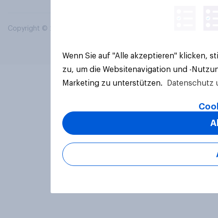
Copyright © 2026 YouGov PLC. Alle Rechte vorbehalten.
Wenn Sie auf "Alle akzeptieren" klicken, 
zu, um die Websitenavigation und -Nutzun
Marketing zu unterstützen.
Datenschutz 
Cook
A