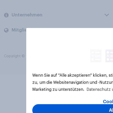
Unternehmen
Mitglieder und Kunden
Copyright © 2026 YouGov PLC. Alle Rechte vorbehalten.
Wenn Sie auf "Alle akzeptieren" klicken, 
zu, um die Websitenavigation und -Nutzun
Marketing zu unterstützen.
Datenschutz 
Cook
A