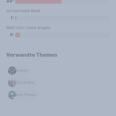
%
49
Ich höre keine Musik
%
1
Weiß nicht / keine Angabe
%
5
Verwandte Themen
Queen
Spice Girls
Elvis Presley