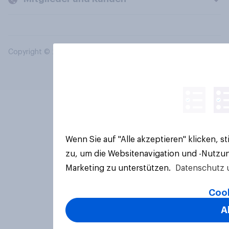
Copyright © 2026 YouGov PLC. Alle Rechte vorbehalten.
Wenn Sie auf "Alle akzeptieren" klicken, 
zu, um die Websitenavigation und -Nutzun
Marketing zu unterstützen.
Datenschutz 
Cook
A