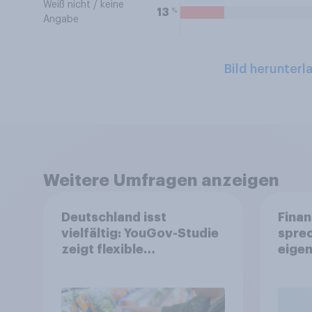
Weiß nicht / keine
%
13
Angabe
Bild herunterl
Weitere Umfragen anzeigen
Deutschland isst
Finan
vielfältig: YouGov-Studie
spre
zeigt flexible
eigen
Ernährungstrends statt
starrer Diäten