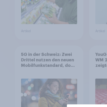
Artikel
Artikel
5G in der Schweiz: Zwei
YouGo
Drittel nutzen den neuen
WM 2
Mobilfunkstandard, doch
zeigt
Gesundheitsbedenken
mehr 
bleiben weit verbreitet
Deut