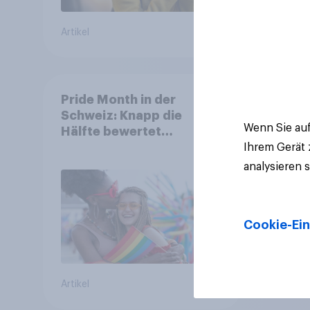
Artikel
Artikel
Pride Month in der
Schweiz: Knapp die
Wenn Sie auf
Hälfte bewertet
Regenbogen-Logos
Ihrem Gerät
positiv – Glaubwürdigkeit
analysieren 
bleibt umstritten
Cookie-Ein
Artikel