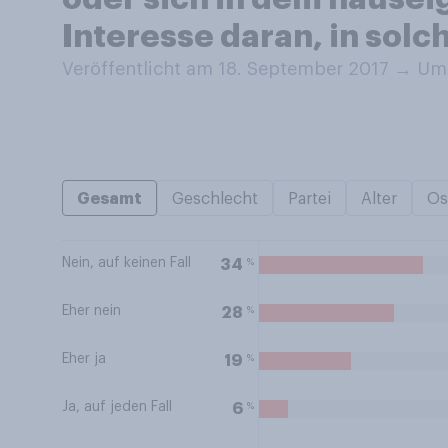
Interesse daran, in sol
Veröffentlicht am 18. September 2017
→
Umf
Gesamt
Geschlecht
Partei
Alter
Os
Nein, auf keinen Fall
%
34
Eher nein
%
28
Eher ja
%
19
Ja, auf jeden Fall
%
6