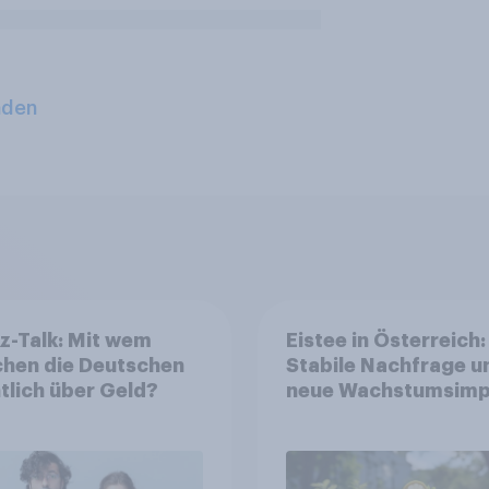
aden
z-Talk: Mit wem
Eistee in Österreich:
chen die Deutschen
Stabile Nachfrage u
tlich über Geld?
neue Wachstumsimp
in zentralen Zielgru