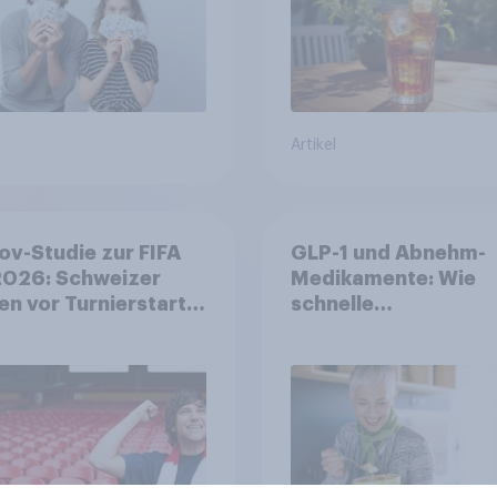
Artikel
v-Studie zur FIFA
GLP-1 und Abnehm-
026: Schweizer
Medikamente: Wie
en vor Turnierstart
schnelle
Begeisterung als
Gesundheitslösung
sche
den FMCG-Sektor
umgestalten