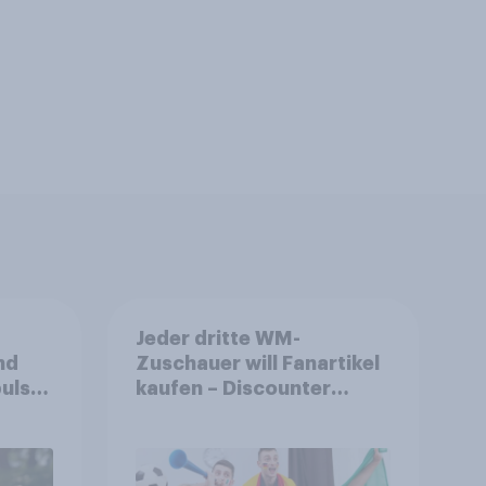
Jeder dritte WM-
nd
Zuschauer will Fanartikel
ulse
kaufen – Discounter
ppen
relevanter als DFB- und
FIFA-Shops