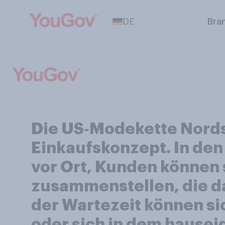
DE
Bra
Die US‑Modekette Nords
Einkaufskonzept. In den 
vor Ort, Kunden können s
zusammenstellen, die da
der Wartezeit können si
oder sich in dem hausei