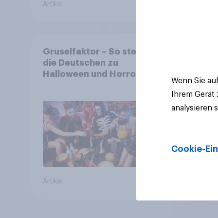
Artikel
Artikel
Gruselfaktor – So stehen
die Deutschen zu
Halloween und Horror
Wenn Sie auf
Ihrem Gerät
analysieren 
Cookie-Ein
Artikel