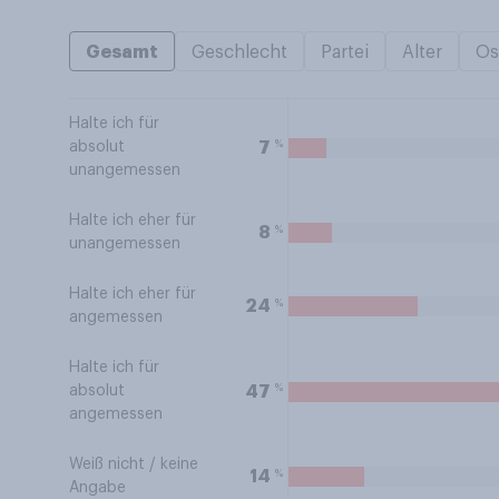
Gesamt
Geschlecht
Partei
Alter
Os
Halte ich für
%
7
absolut
unangemessen
Halte ich eher für
%
8
unangemessen
Halte ich eher für
%
24
angemessen
Halte ich für
%
47
absolut
angemessen
Weiß nicht / keine
%
14
Angabe