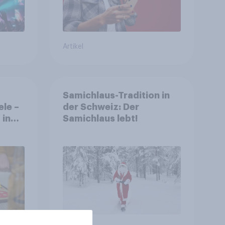
Artikel
Samichlaus-Tradition in
ele –
der Schweiz: Der
 in
Samichlaus lebt!
ten