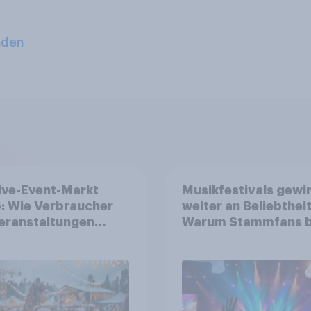
aden
ive-Event-Markt
Musikfestivals gewi
: Wie Verbraucher
weiter an Beliebtheit
eranstaltungen
Warum Stammfans b
erksam werden und
sind, tief in die Tasc
e Tickets kaufen
greifen