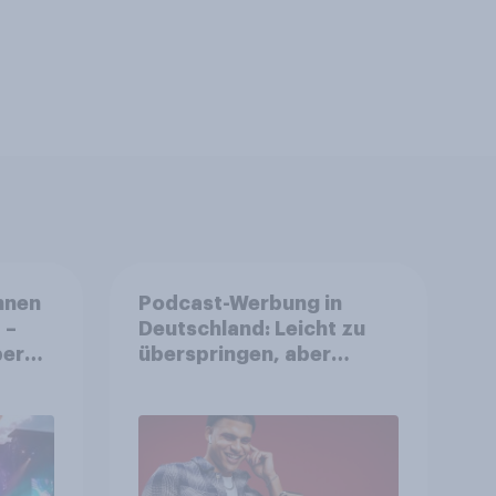
nnen
Podcast-Werbung in
 –
Deutschland: Leicht zu
ereit
überspringen, aber
he zu
weniger störend