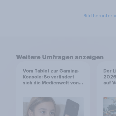
Bild herunterl
Weitere Umfragen anzeigen
Vom Tablet zur Gaming-
Der L
Konsole: So verändert
2026
sich die Medienwelt von
auf V
Kindern zwischen 3 und
aufm
13 Jahren
wo si