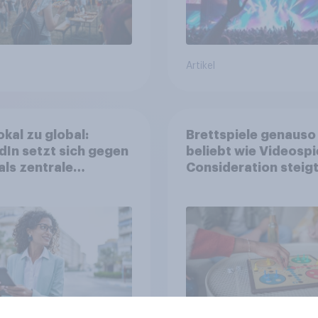
Artikel
okal zu global:
Brettspiele genauso
dIn setzt sich gegen
beliebt wie Videospi
als zentrale
Consideration steigt
form für
kinderlosen Haushal
stätige durch