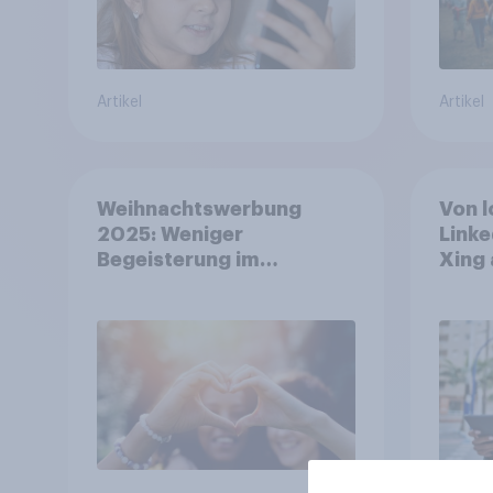
Artikel
Artikel
Weihnachtswerbung
Von l
2025: Weniger
Linke
Begeisterung im
Xing 
Durchschnitt, deutlich
Platt
mehr bei Top-Kampagnen
Beruf
+++ Amazon führt
Ranking der aktuellen
Werbelieblinge an