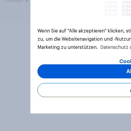
Copyright © 2026 YouGov PLC. Alle Rechte vorbehalten.
Wenn Sie auf "Alle akzeptieren" klicken, 
zu, um die Websitenavigation und -Nutzun
Marketing zu unterstützen.
Datenschutz 
Cook
A