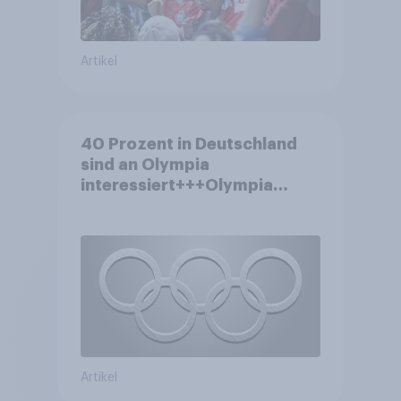
Artikel
40 Prozent in Deutschland
sind an Olympia
interessiert+++Olympia
motiviert knapp jeden dritten
Wintersportler zu neuer
Ausrüstung+++Umsatz
rückläufig
Artikel