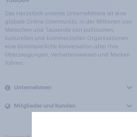
Das Herzstück unseres Unternehmens ist eine
globale Online-Community, in der Millionen von
Menschen und Tausende von politischen,
kulturellen und kommerziellen Organisationen
eine kontinuierliche Konversation über ihre
Überzeugungen, Verhaltensweisen und Marken
führen.
Unternehmen
Mitglieder und Kunden