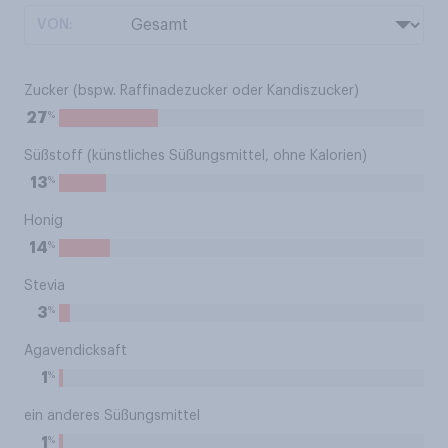
VON:
Zucker (bspw. Raffinadezucker oder Kandiszucker)
%
27
Süßstoff (künstliches Süßungsmittel, ohne Kalorien)
%
13
Honig
%
14
Stevia
%
3
Agavendicksaft
%
1
ein anderes Süßungsmittel
%
1