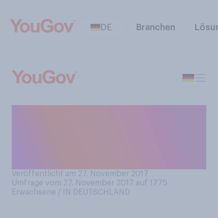
DE
Branchen
Lösu
Welches Süßungsmittel
verwenden Sie am
häufigsten, um Tee zu
süßen?
Veröffentlicht am 27. November 2017
Umfrage vom 27. November 2017 auf 1775
Erwachsene / IN DEUTSCHLAND