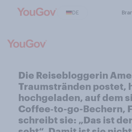
DE
Bra
Die Reisebloggerin Amel
Traumstränden postet, ha
hochgeladen, auf dem si
Coffee‑to-go-Bechern, F
schreibt sie: „Das ist d
seht“. Damit ist sie nich