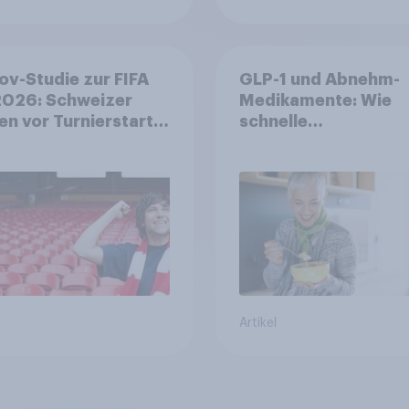
v-Studie zur FIFA
GLP-1 und Abnehm-
026: Schweizer
Medikamente: Wie
en vor Turnierstart
schnelle
Begeisterung als
Gesundheitslösung
sche
den FMCG-Sektor
umgestalten
Artikel