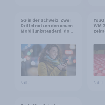
5G in der Schweiz: Zwei
YouGo
Drittel nutzen den neuen
WM 2
Mobilfunkstandard, doch
zeigt
Gesundheitsbedenken
mehr 
bleiben weit verbreitet
Deut
Artikel
Artikel