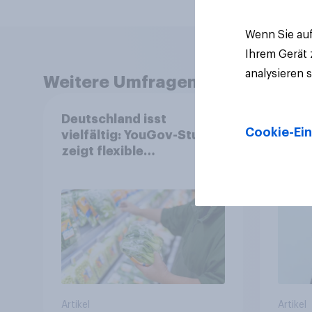
Wenn Sie auf
Ihrem Gerät
analysieren 
Weitere Umfragen anzeigen
Deutschland isst
Finan
Cookie-Ein
vielfältig: YouGov-Studie
spre
zeigt flexible
eigen
Ernährungstrends statt
starrer Diäten
Artikel
Artikel