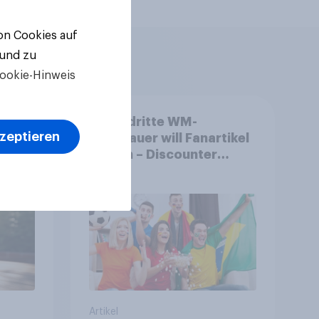
von Cookies auf
 und zu
ookie-Hinweis
Jeder dritte WM-
kzeptieren
nd
Zuschauer will Fanartikel
ulse
kaufen – Discounter
ppen
relevanter als DFB- und
FIFA-Shops
Artikel