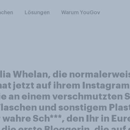
nchen
Lösungen
Warum YouGov
ia Whelan, die normalerweis
t jetzt auf ihrem Instagram P
e an einem verschmutzten S
laschen und sonstigem Plast
er wahre Sch***, den Ihr in E
t die erste Bloggerin, die auf