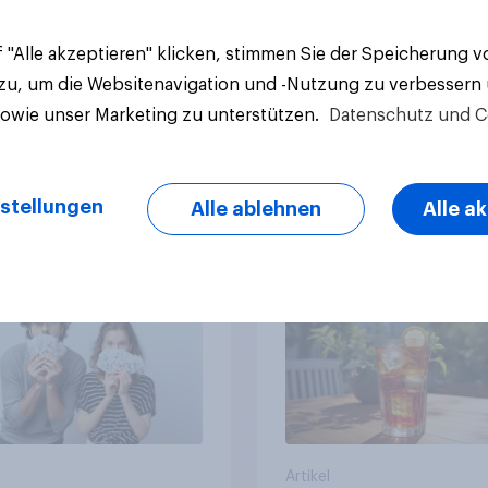
 "Alle akzeptieren" klicken, stimmen Sie der Speicherung 
 zu, um die Websitenavigation und -Nutzung zu verbessern
sowie unser Marketing zu unterstützen.
Datenschutz und C
z-Talk: Mit wem
Eistee in Österreich:
stellungen
Alle ablehnen
Alle a
chen die Deutschen
Stabile Nachfrage u
tlich über Geld?
neue Wachstumsimp
in zentralen Zielgru
Artikel