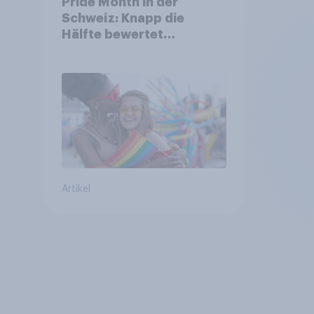
Pride Month in der
Schweiz: Knapp die
Hälfte bewertet
Regenbogen-Logos
positiv – Glaubwürdigkeit
bleibt umstritten
Artikel