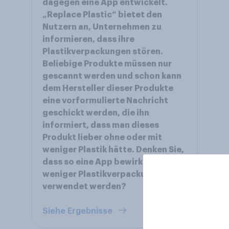
dagegen eine App entwickelt.
„Replace Plastic“ bietet den
Nutzern an, Unternehmen zu
informieren, dass ihre
Plastikverpackungen stören.
Beliebige Produkte müssen nur
gescannt werden und schon kann
dem Hersteller dieser Produkte
eine vorformulierte Nachricht
geschickt werden, die ihn
informiert, dass man dieses
Produkt lieber ohne oder mit
weniger Plastik hätte. Denken Sie,
dass so eine App bewirkt, dass
weniger Plastikverpackungen
verwendet werden?
Siehe Ergebnisse