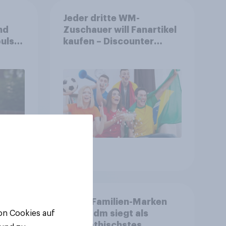
Jeder dritte WM-
nd
Zuschauer will Fanartikel
ulse
kaufen – Discounter
ppen
relevanter als DFB- und
FIFA-Shops
Artikel
Beste Familien-Marken
2026: dm siegt als
von Cookies auf
sympathischstes