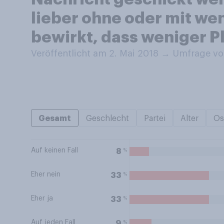
lieber ohne oder mit wen
bewirkt, dass weniger 
Veröffentlicht am 2. Mai 2018
→
Umfrage vo
Gesamt
Geschlecht
Partei
Alter
Os
Auf keinen Fall
%
8
Eher nein
%
33
Eher ja
%
33
Auf jeden Fall
%
9