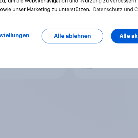
 zu, um die Websitenavigation und -Nutzung zu verbessern
Begeisterung als
Gesundheitslösung
sowie unser Marketing zu unterstützen.
Datenschutz und C
sche
den FMCG-Sektor
umgestalten
stellungen
Alle ablehnen
Alle a
Artikel