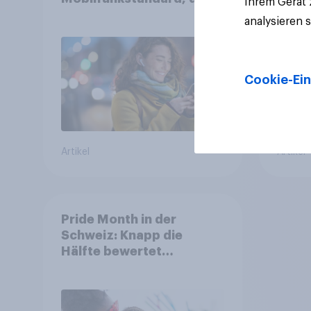
Ihrem Gerät
Gesundheitsbedenken
mehr 
analysieren 
bleiben weit verbreitet
Deut
Cookie-Ein
Artikel
Artikel
Pride Month in der
Schweiz: Knapp die
Hälfte bewertet
Regenbogen-Logos
positiv – Glaubwürdigkeit
bleibt umstritten