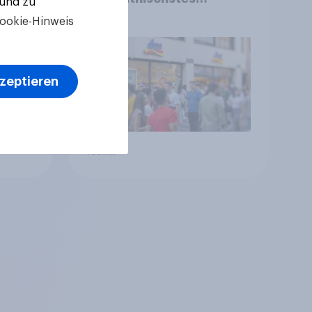
 und zu
en
Unternehmen unter
ookie-Hinweis
jungen Familien
kzeptieren
Artikel