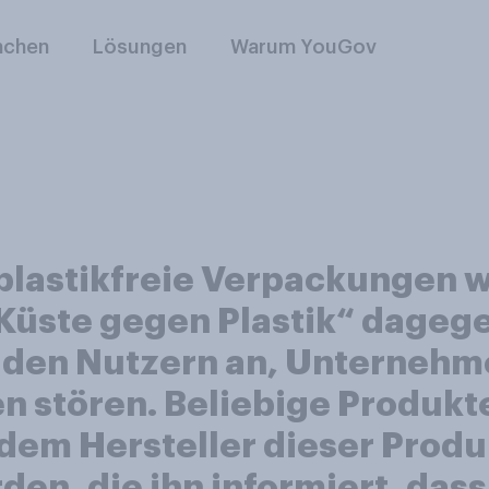
nchen
Lösungen
Warum YouGov
 plastikfreie Verpackungen 
Küste gegen Plastik“ dagege
t den Nutzern an, Unternehm
n stören. Beliebige Produk
em Hersteller dieser Produ
den, die ihn informiert, das