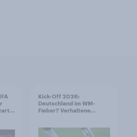
IFA
Kick-Off 2026:
r
Deutschland im WM-
tart
Fieber? Verhaltene
ls
Vorfreude auf die
Fußball-
Weltmeisterschaft