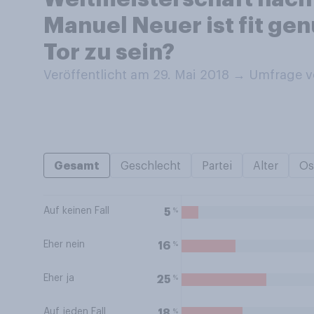
Manuel Neuer ist fit g
Tor zu sein?
Veröffentlicht am 29. Mai 2018
→
Umfrage v
Gesamt
Geschlecht
Partei
Alter
Os
Auf keinen Fall
%
5
Eher nein
%
16
Eher ja
%
25
Auf jeden Fall
%
18