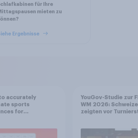
chlafkabinen für Ihre
Mittagspausen mieten zu
können?
iehe Ergebnisse
o accurately
YouGov-Studie zur F
ate sports
WM 2026: Schweize
nces for
zeigten vor Turniers
orship valuation
mehr Begeisterung a
Deutsche