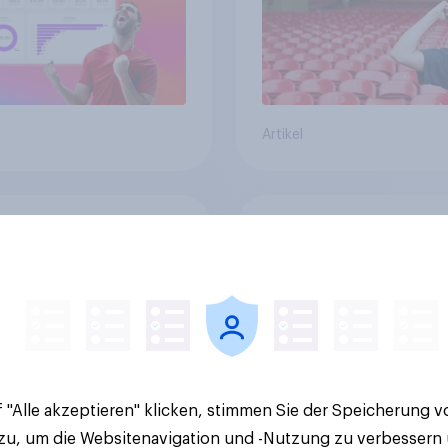
Artikel
WM 2026: Auch in
Der Sporttourismus
schland wächst das
boomt – Deutsche F
esse – für Marken
reisen für Fußball,
t sich ein starkes
Atmosphäre und
soring-Umfeld
Großevents
 "Alle akzeptieren" klicken, stimmen Sie der Speicherung 
 zu, um die Websitenavigation und -Nutzung zu verbessern