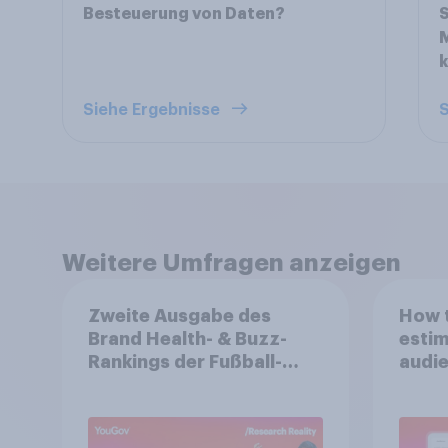
Besteuerung von Daten?
S
Siehe Ergebnisse
S
Weitere Umfragen anzeigen
Zweite Ausgabe des
How t
Brand Health- & Buzz-
estim
Rankings der Fußball-
audie
Bundesliga: FC Bayern
spons
München festigt
Spitzenposition