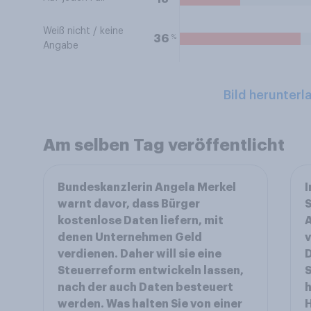
Weiß nicht / keine
%
36
Angabe
Bild herunterl
Am selben Tag veröffentlicht
Bundeskanzlerin Angela Merkel
I
warnt davor, dass Bürger
S
kostenlose Daten liefern, mit
A
denen Unternehmen Geld
v
verdienen. Daher will sie eine
D
Steuerreform entwickeln lassen,
S
nach der auch Daten besteuert
h
werden. Was halten Sie von einer
H