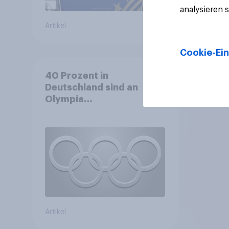
analysieren 
Artikel
Artikel
Cookie-Ein
40 Prozent in
Deutschland sind an
Olympia
interessiert+++Olympia
motiviert knapp jeden
dritten Wintersportler zu
neuer
Ausrüstung+++Umsatz
rückläufig
Artikel