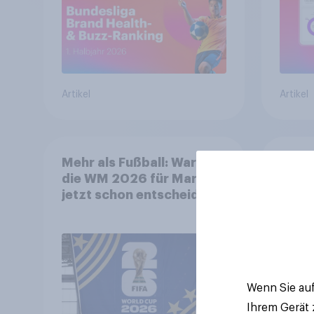
Artikel
Artikel
Mehr als Fußball: Warum
FIFA 
die WM 2026 für Marken
Deut
jetzt schon entscheidend
Inter
ist
biete
Spon
Wenn Sie auf
Ihrem Gerät