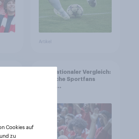
Artikel
Internationaler Vergleich:
ans
Deutsche Sportfans
reisen
unterdurchschnittlich
häufig zu Sport-
Veranstaltungen
von Cookies auf
 und zu