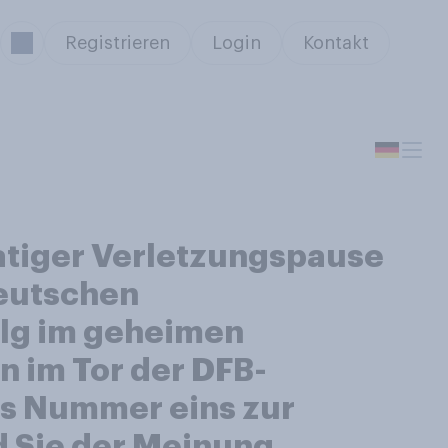
Registrieren
Login
Kontakt
atiger Verletzungspause
deutschen
olg im geheimen
n im Tor der DFB-
als Nummer eins zur
d Sie der Meinung,