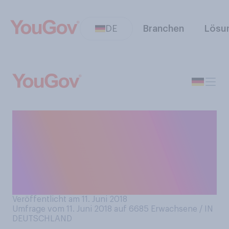
DE
Branchen
Lösu
Welche Finanzprodukte
würden Sie nur in einer
Bankfiliale abschließen und
nicht im Internet?
(Mehrfachauswahl möglich)
Veröffentlicht am 11. Juni 2018
Umfrage vom 11. Juni 2018 auf 6685
Erwachsene / IN
DEUTSCHLAND