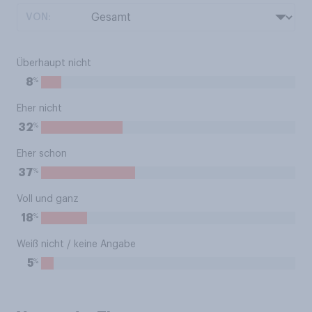
VON:
Überhaupt nicht
%
8
Eher nicht
%
32
Eher schon
%
37
Voll und ganz
%
18
Weiß nicht / keine Angabe
%
5