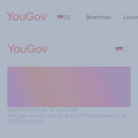
DE
Branchen
Lösu
Heute ist Tag des Schlafes.
Denken Sie persönlich, dass
Sie generell ausreichend
Schlaf bekommen?
Veröffentlicht am 21. Juni 2018
Umfrage vom 21. Juni 2018 auf 874
Erwachsene / IN
DEUTSCHLAND