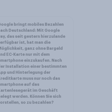
oogle bringt mobiles Bezahlen
ach Deutschland: Mit Google
ay, das seit gestern hierzulande
erfügbar ist, hat man die
öglichkeit, ganz ohne Bargeld
nd EC-Karte nur mit dem
Smartphone einzukaufen. Nach
er Installation einer bestimmten
pp und Hinterlegung der
reditkarte muss nur noch das
Smartphone auf das
artenlesegerät im Geschäft
elegt werden. Können Sie sich
orstellen, so zu bezahlen?