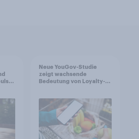
Neue YouGov-Studie
nd
zeigt wachsende
ulse
Bedeutung von Loyalty-
ppen
Apps im FMCG-Markt