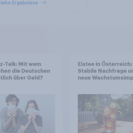
iehe Ergebnisse
z-Talk: Mit wem
Eistee in Österreich:
chen die Deutschen
Stabile Nachfrage u
tlich über Geld?
neue Wachstumsimp
in zentralen Zielgru