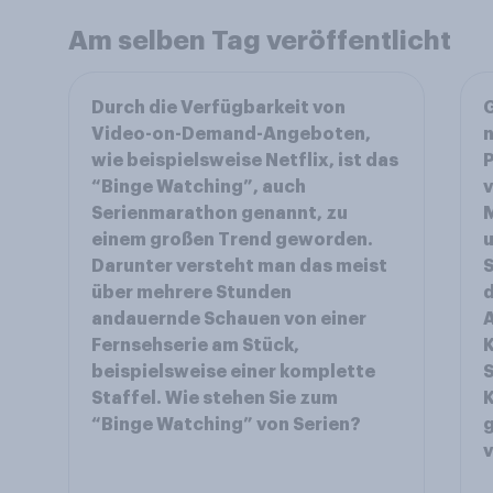
Am selben Tag veröffentlicht
Durch die Verfügbarkeit von
G
Video-on-Demand-Angeboten,
n
wie beispielsweise Netflix, ist das
P
“Binge Watching”, auch
v
Serienmarathon genannt, zu
M
einem großen Trend geworden.
u
Darunter versteht man das meist
über mehrere Stunden
d
andauernde Schauen von einer
A
Fernsehserie am Stück,
K
beispielsweise einer komplette
Staffel. Wie stehen Sie zum
K
“Binge Watching” von Serien?
g
v