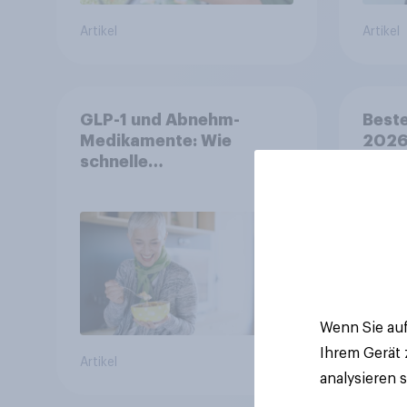
Artikel
Artikel
GLP-1 und Abnehm-
Beste
Medikamente: Wie
2026:
schnelle
symp
Gesundheitslösungen
Unte
den FMCG-Sektor
junge
umgestalten
Wenn Sie auf
Ihrem Gerät
Artikel
Artikel
analysieren 