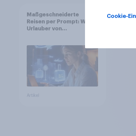
Maßgeschneiderte
Cookie-Ein
Reisen per Prompt: Was
Urlauber von
personalisierter KI
erwarten, und welche KI-
Tools bei der
Reiseplanung bereits
genutzt werden
Artikel