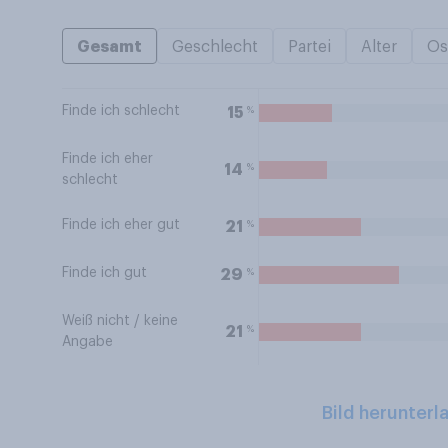
Gesamt
Geschlecht
Partei
Alter
Os
Finde ich schlecht
%
15
Finde ich eher
%
14
schlecht
Finde ich eher gut
%
21
Finde ich gut
%
29
Weiß nicht / keine
%
21
Angabe
Bild herunterl