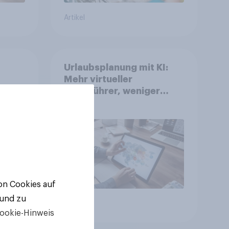
Artikel
Urlaubsplanung mit KI:
Mehr virtueller
Reiseführer, weniger
Buchungsagent
gkeit
von Cookies auf
 und zu
Artikel
ookie-Hinweis