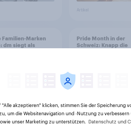
Artikel
 Familien-Marken
Pride Month in der
 dm siegt als
Schweiz: Knapp die
athischstes
Hälfte bewertet
rnehmen unter
Regenbogen-Logos
n Familien
positiv – Glaubwürdi
bleibt umstritten
 "Alle akzeptieren" klicken, stimmen Sie der Speicherung 
 zu, um die Websitenavigation und -Nutzung zu verbessern
Artikel
sowie unser Marketing zu unterstützen.
Datenschutz und C