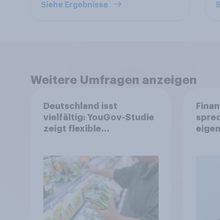
Siehe Ergebnisse
S
Weitere Umfragen anzeigen
Deutschland isst
Finan
vielfältig: YouGov-Studie
spre
zeigt flexible
eigen
Ernährungstrends statt
starrer Diäten