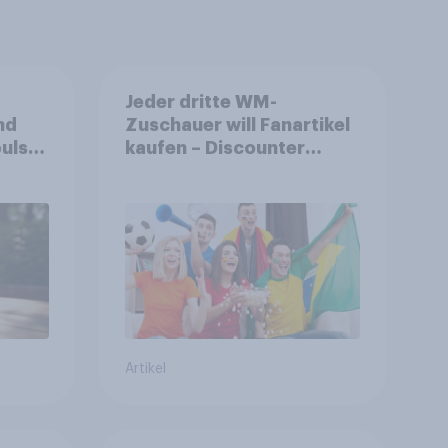
Jeder dritte WM-
nd
Zuschauer will Fanartikel
ulse
kaufen – Discounter
ppen
relevanter als DFB- und
FIFA-Shops
Artikel