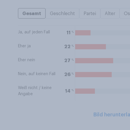
Gesamt
Geschlecht
Partei
Alter
Os
Ja, auf jeden Fall
%
11
Eher ja
%
22
Eher nein
%
27
Nein, auf keinen Fall
%
26
Weiß nicht / keine
%
14
Angabe
Bild herunterl