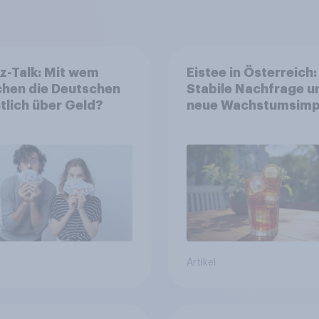
z-Talk: Mit wem
Eistee in Österreich:
chen die Deutschen
Stabile Nachfrage u
tlich über Geld?
neue Wachstumsimp
in zentralen Zielgru
Artikel