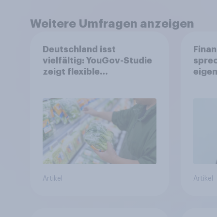
Weitere Umfragen anzeigen
Deutschland isst
Finan
vielfältig: YouGov-Studie
spre
zeigt flexible
eigen
Ernährungstrends statt
starrer Diäten
Artikel
Artikel