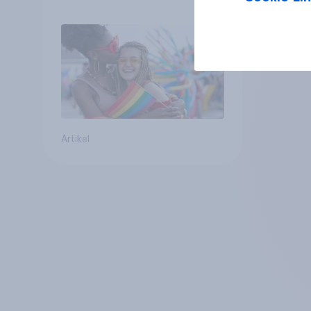
Regenbogen-Logos
positiv – Glaubwürdigkeit
bleibt umstritten
Artikel