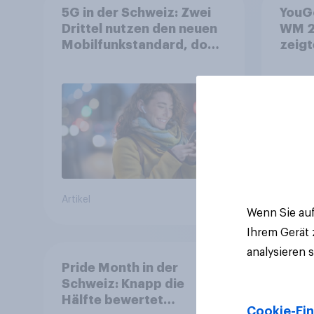
5G in der Schweiz: Zwei
YouGo
Drittel nutzen den neuen
WM 2
Mobilfunkstandard, doch
zeigt
Gesundheitsbedenken
mehr 
bleiben weit verbreitet
Deut
Artikel
Artikel
Wenn Sie auf
Ihrem Gerät
analysieren 
Pride Month in der
Schweiz: Knapp die
Hälfte bewertet
Cookie-Ein