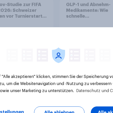
v-Studie zur FIFA
GLP-1 und Abnehm-
026: Schweizer
Medikamente: Wie
en vor Turnierstart
schnelle
Begeisterung als
Gesundheitslösung
sche
den FMCG-Sektor
umgestalten
Artikel
 "Alle akzeptieren" klicken, stimmen Sie der Speicherung 
 zu, um die Websitenavigation und -Nutzung zu verbessern
sowie unser Marketing zu unterstützen.
Datenschutz und C
stellungen
Alle ablehnen
Alle a