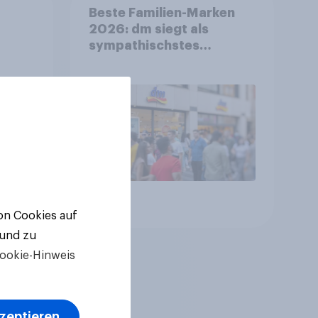
Beste Familien-Marken
2026: dm siegt als
sympathischstes
en
Unternehmen unter
jungen Familien
Artikel
von Cookies auf
 und zu
ookie-Hinweis
kzeptieren