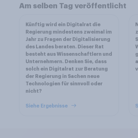
Am selben Tag veröffentlicht
Künftig wird ein Digitalrat die
N
Regierung mindestens zweimal im
z
Jahr zu Fragen der Digitalisierung
S
des Landes beraten. Dieser Rat
besteht aus Wissenschaftlern und
g
Unternehmern. Denken Sie, dass
a
solch ein Digitalrat zur Beratung
v
der Regierung in Sachen neue
Technologien für sinnvoll oder
nicht?
Siehe Ergebnisse
S