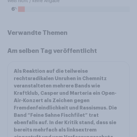
Weiß nicht / keine Angabe
%
6
Verwandte Themen
Am selben Tag veröffentlicht
Als Reaktion auf die teilweise
rechtsradikalen Unruhen in Chemnitz
veranstalteten mehrere Bands wie
Kraftklub, Casper und Marteria ein Open-
Air-Konzert als Zeichen gegen
Fremdenfeindlichkeit und Rassismus. Die
Band “Feine Sahne Fischfilet” trat
ebenfalls auf. In der Kritik stand, dass sie
bereits mehrfach als linksextrem