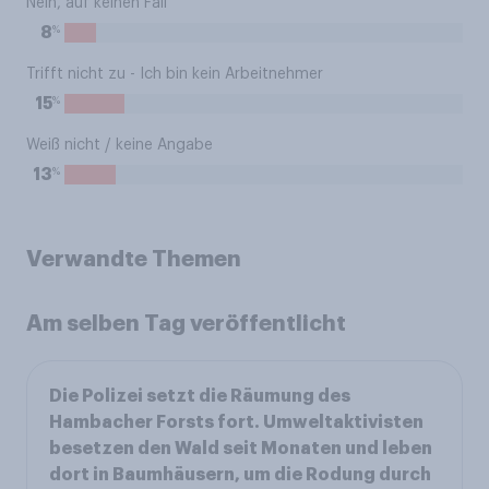
Nein, auf keinen Fall
%
8
Trifft nicht zu - Ich bin kein Arbeitnehmer
%
15
Weiß nicht / keine Angabe
%
13
Verwandte Themen
Am selben Tag veröffentlicht
Die Polizei setzt die Räumung des
Hambacher Forsts fort. Umweltaktivisten
besetzen den Wald seit Monaten und leben
dort in Baumhäusern, um die Rodung durch