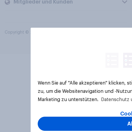
Mitglieder und Kunden
Copyright © 2026 YouGov PLC. Alle Rechte vorbehalten.
Wenn Sie auf "Alle akzeptieren" klicken, 
zu, um die Websitenavigation und -Nutzun
Marketing zu unterstützen.
Datenschutz 
Cook
A