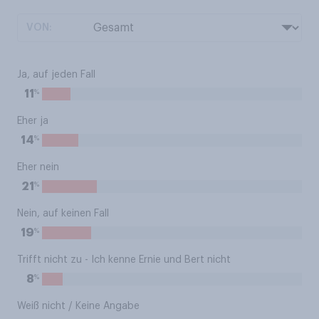
VON:
Ja, auf jeden Fall
%
11
Eher ja
%
14
Eher nein
%
21
Nein, auf keinen Fall
%
19
Trifft nicht zu - Ich kenne Ernie und Bert nicht
%
8
Weiß nicht / Keine Angabe