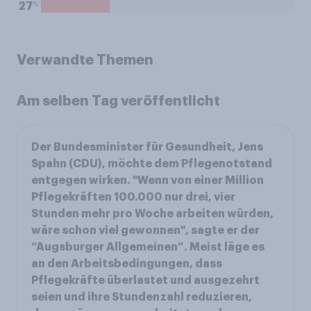
%
27
Verwandte Themen
Am selben Tag veröffentlicht
Der Bundesminister für Gesundheit, Jens
Spahn (CDU), möchte dem Pflegenotstand
entgegen wirken. "Wenn von einer Million
Pflegekräften 100.000 nur drei, vier
Stunden mehr pro Woche arbeiten würden,
wäre schon viel gewonnen", sagte er der
“Augsburger Allgemeinen”. Meist läge es
an den Arbeitsbedingungen, dass
Pflegekräfte überlastet und ausgezehrt
seien und ihre Stundenzahl reduzieren,