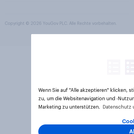
Copyright © 2026 YouGov PLC. Alle Rechte vorbehalten.
Wenn Sie auf "Alle akzeptieren" klicken, 
zu, um die Websitenavigation und -Nutzun
Marketing zu unterstützen.
Datenschutz 
Cook
A