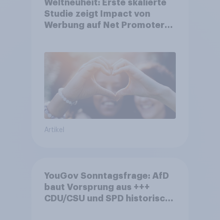
Weltneuheit: Erste skalierte
Studie zeigt Impact von
Werbung auf Net Promoter
Score – Apple, Amazon und
Nivea führen NPS-Ranking an
Artikel
YouGov Sonntagsfrage: AfD
baut Vorsprung aus +++
CDU/CSU und SPD historisch
niedrig +++ Bürgerinnen und