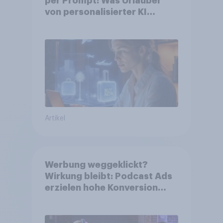
per Prompt: Was Urlauber
von personalisierter KI
erwarten, und welche KI-
Tools bei der Reiseplanung
bereits genutzt werden
Artikel
Werbung weggeklickt?
Wirkung bleibt: Podcast Ads
erzielen hohe Konversion
trotz Skip-Möglichkeit