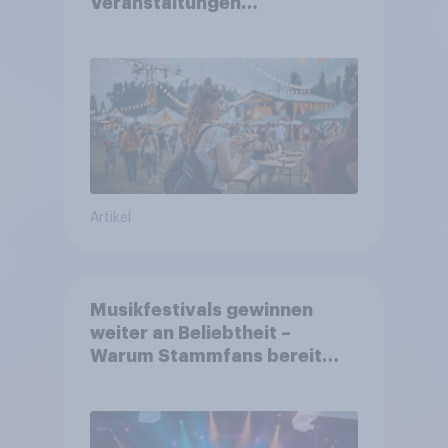
Veranstaltungen
aufmerksam werden und wo
sie Tickets kaufen
Artikel
Musikfestivals gewinnen
weiter an Beliebtheit –
Warum Stammfans bereit
sind, tief in die Tasche zu
greifen