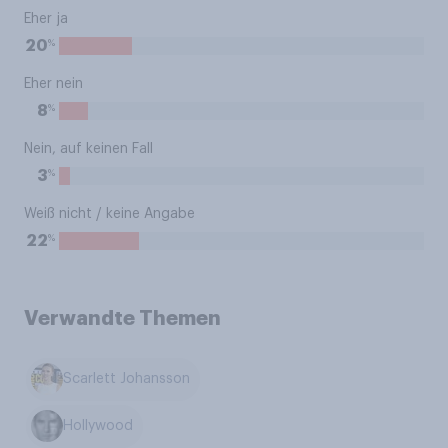
Eher ja
%
20
Eher nein
%
8
Nein, auf keinen Fall
%
3
Weiß nicht / keine Angabe
%
22
Verwandte Themen
Scarlett Johansson
Hollywood