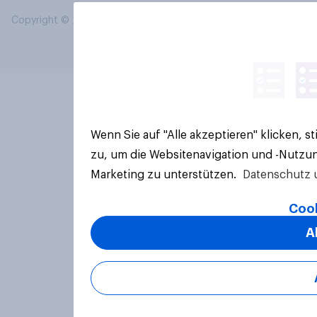
Copyright © 2026 YouGov PLC. Alle Rechte vorbehalten.
Wenn Sie auf "Alle akzeptieren" klicken, 
zu, um die Websitenavigation und -Nutzun
Marketing zu unterstützen.
Datenschutz 
Cook
A