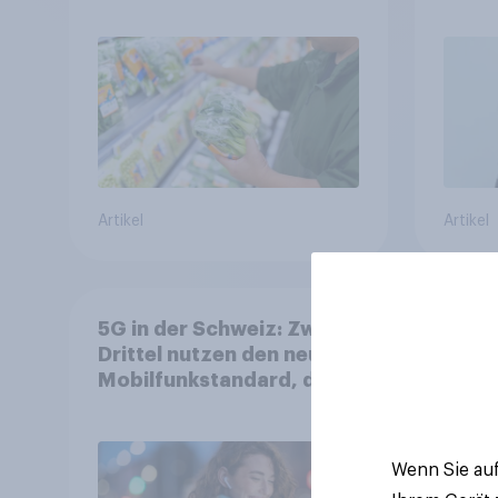
Ernährungstrends statt
starrer Diäten
Artikel
Artikel
5G in der Schweiz: Zwei
YouGo
Drittel nutzen den neuen
WM 2
Mobilfunkstandard, doch
zeigt
Gesundheitsbedenken
mehr 
bleiben weit verbreitet
Deut
Wenn Sie auf