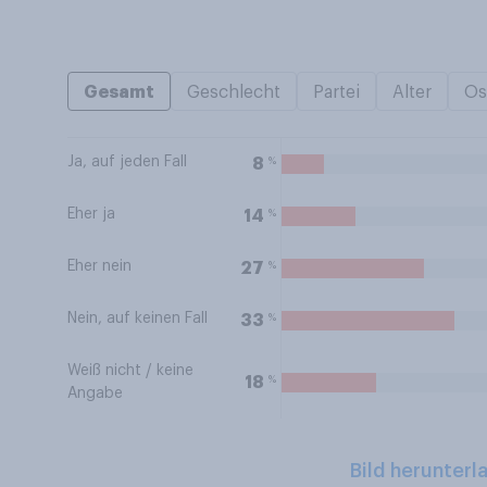
Gesamt
Geschlecht
Partei
Alter
Os
Ja, auf jeden Fall
%
8
Eher ja
%
14
Eher nein
%
27
Nein, auf keinen Fall
%
33
Weiß nicht / keine
%
18
Angabe
Bild herunterl