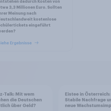
ntstehen dadurch Kosten von
twa 3,3 Millionen Euro. Sollten
hrer Meinung nach
deutschlandweit kostenlose
chülertickets eingeführt
werden?
iehe Ergebnisse
z-Talk: Mit wem
Eistee in Österreich:
chen die Deutschen
Stabile Nachfrage u
tlich über Geld?
neue Wachstumsimp