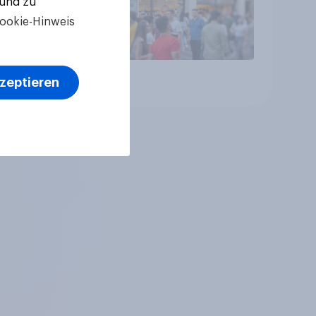
 und zu
ookie-Hinweis
kzeptieren
Artikel