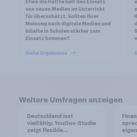
Etwa die Hälfte hält den Einsatz
e
von neuen Medien im Unterricht
e
für überschätzt. Sollten Ihrer
I
Meinung nach digitale Medien und
Inhalte in Schulen stärker zum
S
Einsatz kommen?
Siehe Ergebnisse
S
Weitere Umfragen anzeigen
Deutschland isst
Finan
vielfältig: YouGov-Studie
spre
zeigt flexible
eigen