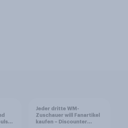
Jeder dritte WM-
nd
Zuschauer will Fanartikel
ulse
kaufen – Discounter