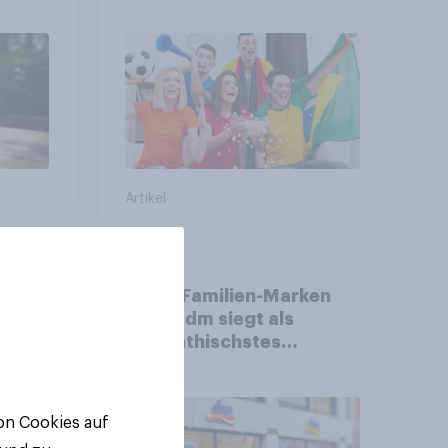
ppen
relevanter als DFB- und
FIFA-Shops
Artikel
Beste Familien-Marken
2026: dm siegt als
sympathischstes
en
Unternehmen unter
jungen Familien
von Cookies auf