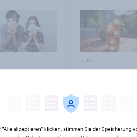
in zentralen Zielgru
Artikel
v-Studie zur FIFA
GLP-1 und Abnehm-
026: Schweizer
Medikamente: Wie
en vor Turnierstart
schnelle
Begeisterung als
Gesundheitslösung
sche
den FMCG-Sektor
umgestalten
 "Alle akzeptieren" klicken, stimmen Sie der Speicherung 