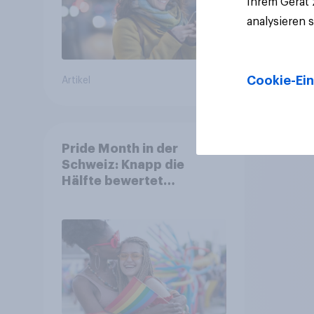
Ihrem Gerät
analysieren 
Cookie-Ein
Artikel
Artikel
Pride Month in der
Schweiz: Knapp die
Hälfte bewertet
Regenbogen-Logos
positiv – Glaubwürdigkeit
bleibt umstritten