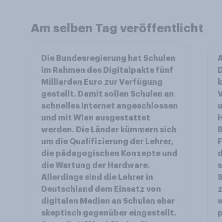
Am selben Tag veröffentlicht
Die Bundesregierung hat Schulen
A
im Rahmen des Digitalpakts fünf
D
Milliarden Euro zur Verfügung
k
gestellt. Damit sollen Schulen an
V
schnelles Internet angeschlossen
u
und mit Wlan ausgestattet
werden. Die Länder kümmern sich
B
um die Qualifizierung der Lehrer,
F
die pädagogischen Konzepte und
d
die Wartung der Hardware.
s
Allerdings sind die Lehrer in
S
Deutschland dem Einsatz von
z
digitalen Medien an Schulen eher
w
skeptisch gegenüber eingestellt.
p