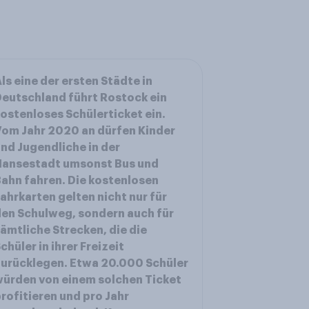
ls eine der ersten Städte in
eutschland führt Rostock ein
ostenloses Schülerticket ein.
om Jahr 2020 an dürfen Kinder
nd Jugendliche in der
Hansestadt umsonst Bus und
ahn fahren. Die kostenlosen
ahrkarten gelten nicht nur für
en Schulweg, sondern auch für
ämtliche Strecken, die die
chüler in ihrer Freizeit
urücklegen. Etwa 20.000 Schüler
ürden von einem solchen Ticket
rofitieren und pro Jahr