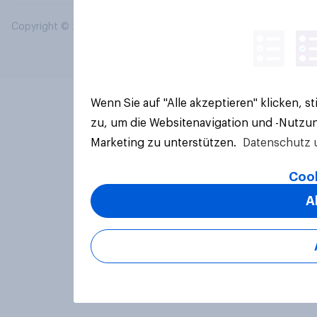
Copyright © 2026 YouGov PLC. Alle Rechte vorbehalten.
Wenn Sie auf "Alle akzeptieren" klicken, 
zu, um die Websitenavigation und -Nutzun
Marketing zu unterstützen.
Datenschutz 
Cook
A