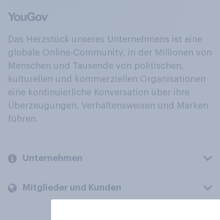
Das Herzstück unseres Unternehmens ist eine
globale Online-Community, in der Millionen von
Menschen und Tausende von politischen,
kulturellen und kommerziellen Organisationen
eine kontinuierliche Konversation über ihre
Überzeugungen, Verhaltensweisen und Marken
führen.
Unternehmen
Mitglieder und Kunden