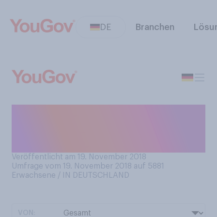
DE
Branchen
Lösu
Dekorieren Sie ihr Zuhause in
der dunklen Jahreszeit mit
Lichterketten?
Veröffentlicht am 19. November 2018
Umfrage vom 19. November 2018 auf 5881
Erwachsene / IN DEUTSCHLAND
VON: