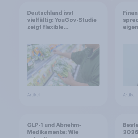
Deutschland isst
Finan
vielfältig: YouGov-Studie
spre
zeigt flexible
eigen
Ernährungstrends statt
starrer Diäten
Artikel
Artikel
GLP-1 und Abnehm-
Beste
Medikamente: Wie
2026: