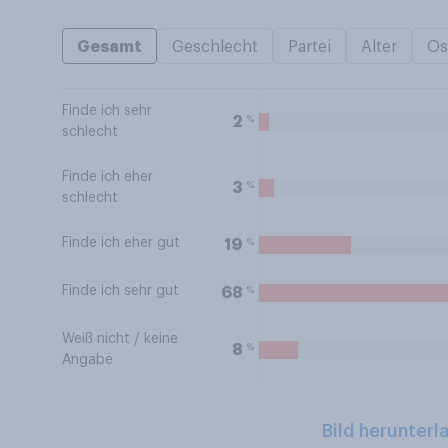
Gesamt
Geschlecht
Partei
Alter
Os
Finde ich sehr
%
2
schlecht
Finde ich eher
%
3
schlecht
Finde ich eher gut
%
19
Finde ich sehr gut
%
68
Weiß nicht / keine
%
8
Angabe
Bild herunterl