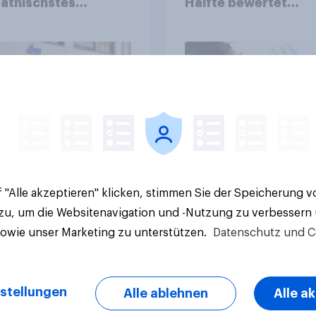
athischstes
Hälfte bewertet
rnehmen unter
Regenbogen-Logos
n Familien
positiv – Glaubwürdi
bleibt umstritten
Artikel
 "Alle akzeptieren" klicken, stimmen Sie der Speicherung 
 zu, um die Websitenavigation und -Nutzung zu verbessern
sowie unser Marketing zu unterstützen.
Datenschutz und C
stellungen
Alle ablehnen
Alle a