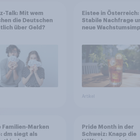
z-Talk: Mit wem
Eistee in Österreich:
chen die Deutschen
Stabile Nachfrage u
tlich über Geld?
neue Wachstumsimp
in zentralen Zielgru
Artikel
 Familien-Marken
Pride Month in der
 dm siegt als
Schweiz: Knapp die