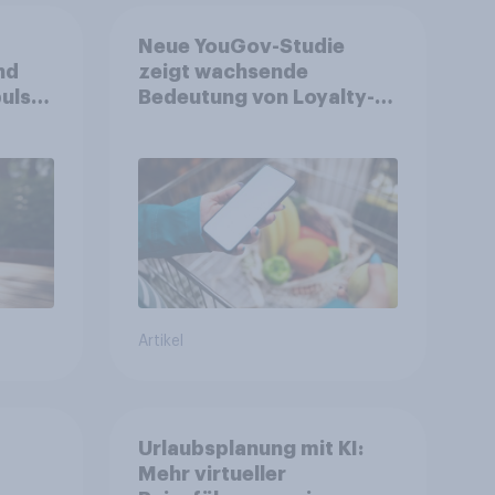
Neue YouGov-Studie
nd
zeigt wachsende
ulse
Bedeutung von Loyalty-
ppen
Apps im FMCG-Markt
Artikel
Urlaubsplanung mit KI:
Mehr virtueller