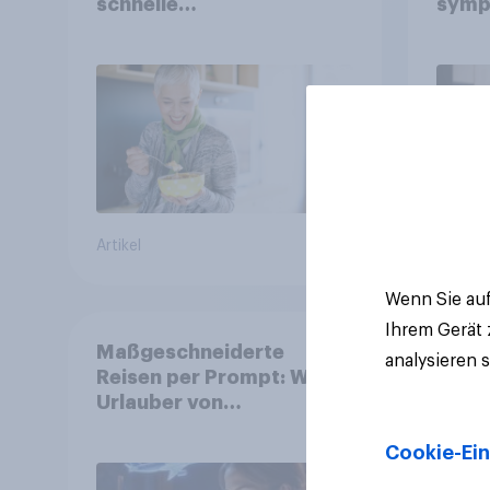
schnelle
symp
Gesundheitslösungen
Unte
den FMCG-Sektor
junge
umgestalten
Artikel
Artikel
Wenn Sie auf
Ihrem Gerät
Maßgeschneiderte
analysieren 
Reisen per Prompt: Was
Urlauber von
personalisierter KI
Cookie-Ein
erwarten, und welche KI-
Tools bei der