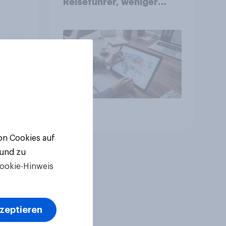
Reiseführer, weniger
Buchungsagent
gkeit
Artikel
von Cookies auf
 und zu
ookie-Hinweis
kzeptieren