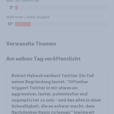
Nein, auf keinen Fall
%
3
Weiß nicht / keine Angabe
%
17
Verwandte Themen
Am selben Tag veröffentlicht
Robert Habeck verlässt Twitter. Ein Teil
seiner Begründung lautet: “Offenbar
triggert Twitter in mir etwas an:
aggressiver, lauter, polemischer und
zugespitzter zu sein – und das alles in einer
Schnelligkeit, die es schwer macht, dem
Nachdenken Raum zu lassen.” Inwieweit