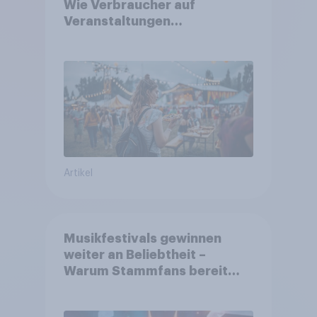
Wie Verbraucher auf
Veranstaltungen
aufmerksam werden und wo
sie Tickets kaufen
Artikel
Musikfestivals gewinnen
weiter an Beliebtheit –
Warum Stammfans bereit
sind, tief in die Tasche zu
greifen