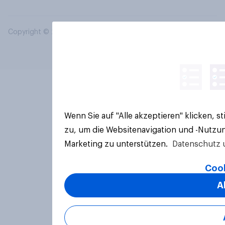
Copyright © 2026 YouGov PLC. Alle Rechte vorbehalten.
Wenn Sie auf "Alle akzeptieren" klicken, 
zu, um die Websitenavigation und -Nutzun
Marketing zu unterstützen.
Datenschutz 
Cook
A