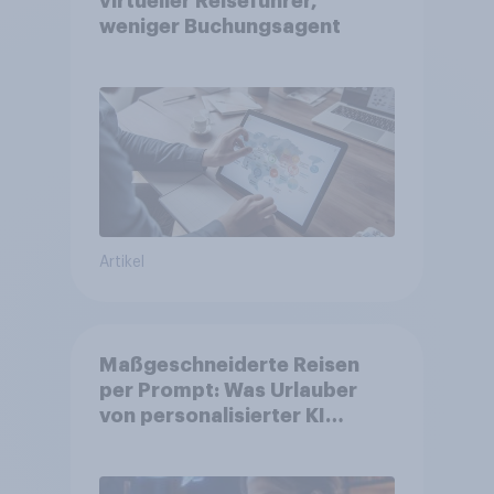
virtueller Reiseführer,
weniger Buchungsagent
Artikel
Maßgeschneiderte Reisen
per Prompt: Was Urlauber
von personalisierter KI
erwarten, und welche KI-
Tools bei der Reiseplanung
bereits genutzt werden