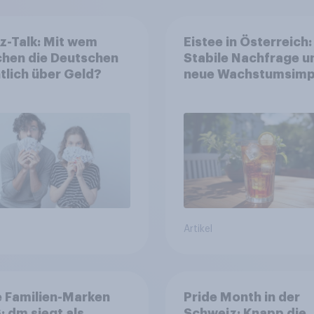
z-Talk: Mit wem
Eistee in Österreich:
chen die Deutschen
Stabile Nachfrage u
tlich über Geld?
neue Wachstumsimp
in zentralen Zielgru
Artikel
 Familien-Marken
Pride Month in der
 dm siegt als
Schweiz: Knapp die