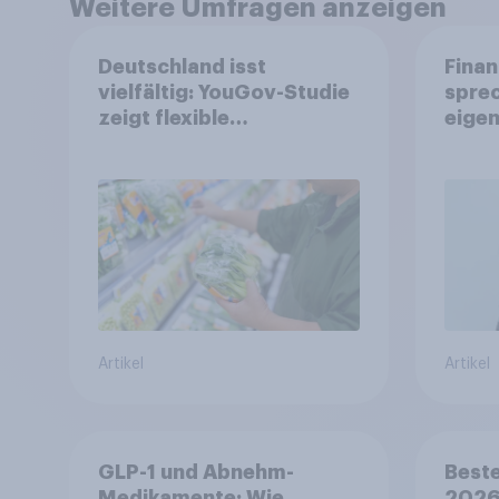
Weitere Umfragen anzeigen
Deutschland isst
Finan
vielfältig: YouGov-Studie
spre
zeigt flexible
eigen
Ernährungstrends statt
starrer Diäten
Artikel
Artikel
GLP-1 und Abnehm-
Beste
Medikamente: Wie
2026: