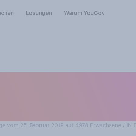
nchen
Lösungen
Warum YouGov
en Sie der folgen A
nadressierte Brief
twurfsendungen.
e vom 25. Februar 2019 auf 4978
Erwachsene / I