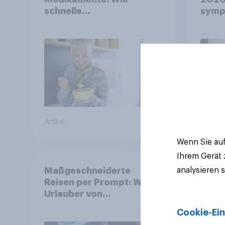
schnelle
symp
Gesundheitslösungen
Unte
den FMCG-Sektor
junge
umgestalten
Artikel
Artikel
Wenn Sie auf
Ihrem Gerät
analysieren 
Maßgeschneiderte
Reisen per Prompt: Was
Urlauber von
personalisierter KI
Cookie-Ein
erwarten, und welche KI-