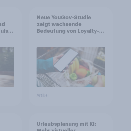
Neue YouGov-Studie
nd
zeigt wachsende
ulse
Bedeutung von Loyalty-
ppen
Apps im FMCG-Markt
Artikel
Urlaubsplanung mit KI:
Mehr virtueller