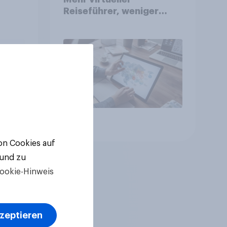
Reiseführer, weniger
Buchungsagent
gkeit
Artikel
von Cookies auf
 und zu
ookie-Hinweis
kzeptieren