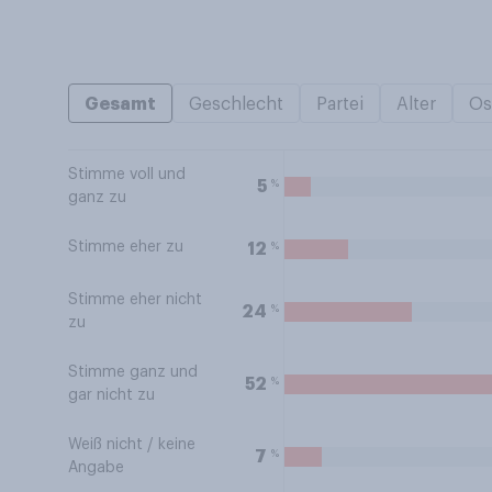
Gesamt
Geschlecht
Partei
Alter
Os
Stimme voll und
%
5
ganz zu
Stimme eher zu
%
12
Stimme eher nicht
%
24
zu
Stimme ganz und
%
52
gar nicht zu
Weiß nicht / keine
%
7
Angabe