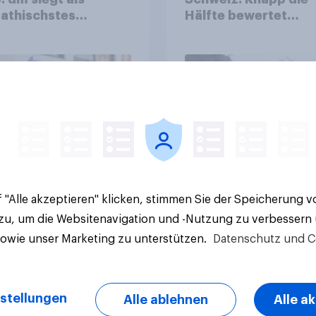
athischstes
Hälfte bewertet
rnehmen unter
Regenbogen-Logos
n Familien
positiv – Glaubwürdi
bleibt umstritten
Artikel
 "Alle akzeptieren" klicken, stimmen Sie der Speicherung 
 zu, um die Websitenavigation und -Nutzung zu verbessern
sowie unser Marketing zu unterstützen.
Datenschutz und C
stellungen
Alle ablehnen
Alle a