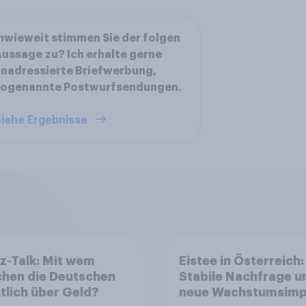
nwieweit stimmen Sie der folgen
ussage zu? Ich erhalte gerne
nadressierte Briefwerbung,
sogenannte Postwurfsendungen.
iehe Ergebnisse
z-Talk: Mit wem
Eistee in Österreich:
chen die Deutschen
Stabile Nachfrage u
tlich über Geld?
neue Wachstumsimp