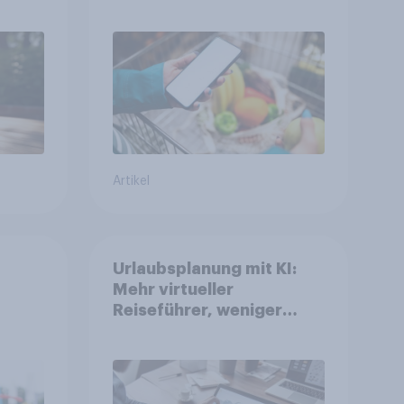
ppen
Apps im FMCG-Markt
Artikel
Urlaubsplanung mit KI:
Mehr virtueller
Reiseführer, weniger
Buchungsagent
gkeit