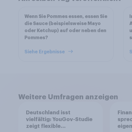
Wenn Sie Pommes essen, essen Sie
I
die Sauce (beispielsweise Mayo
A
oder Ketchup) auf oder neben den
u
Pommes?
Siehe Ergebnisse
S
Weitere Umfragen anzeigen
Deutschland isst
Finan
vielfältig: YouGov-Studie
spre
zeigt flexible
eigen