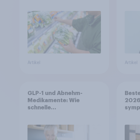
Ernährungstrends statt
starrer Diäten
Artikel
Artikel
GLP-1 und Abnehm-
Beste
Medikamente: Wie
2026:
schnelle
symp
Gesundheitslösungen
Unte
den FMCG-Sektor
junge
umgestalten