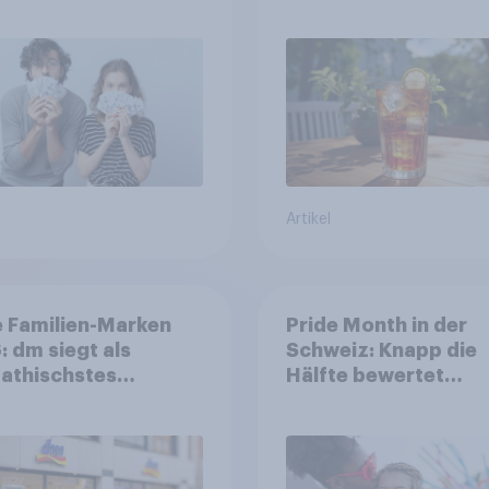
in zentralen Zielgru
Artikel
 Familien-Marken
Pride Month in der
 dm siegt als
Schweiz: Knapp die
athischstes
Hälfte bewertet
rnehmen unter
Regenbogen-Logos
n Familien
positiv – Glaubwürdi
bleibt umstritten