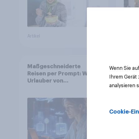
Artikel
Artikel
Maßgeschneiderte
Wenn Sie auf
Reisen per Prompt: Was
Ihrem Gerät
Urlauber von
analysieren 
personalisierter KI
erwarten, und welche KI-
Tools bei der
Reiseplanung bereits
Cookie-Ein
genutzt werden