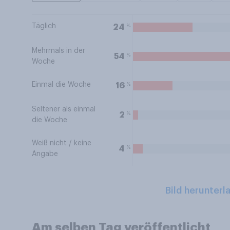
Täglich
%
24
Mehrmals in der
%
54
Woche
Einmal die Woche
%
16
Seltener als einmal
%
2
die Woche
Weiß nicht / keine
%
4
Angabe
Bild herunterl
Am selben Tag veröffentlicht